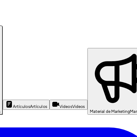
Artículos
Artículos
Videos
Videos
s
Material de Marketing
Mar