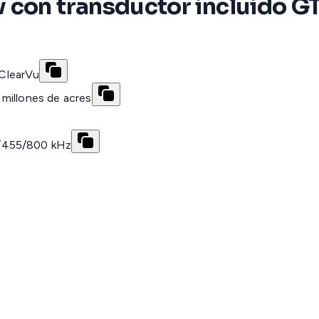
v con transductor incluido
ClearVu
millones de acres
0/455/800 kHz