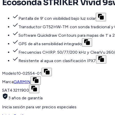
Ecosonda STRIKER Vivid 9s
Pantalla de 9' con visibilidad bajo luz solar
Transductor GT52HW-TM con sonda tradicional y 
Software Quickdraw Contours para mapas de 1' a 2 
GPS de alta sensibilidad integrado
Frecuencias CHIRP: 50/77/200 kHz y ClearVu 26
Resistente al agua con clasificación IPX7
Modelo
10-02554-01
Marca
GARMIN
SAT
43211900
3 años de garantía
Inicia sesión para ver precios especiales