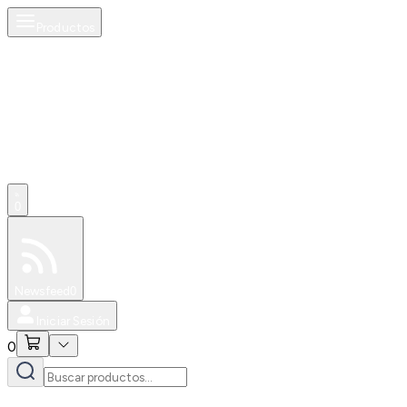
Productos
0
Especiales
Newsfeed
0
Iniciar Sesión
0