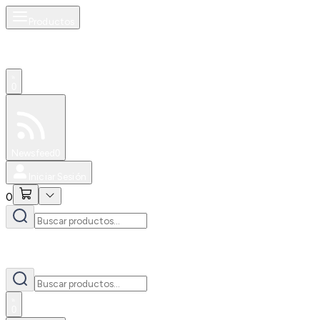
Productos
0
Especiales
Newsfeed
0
Iniciar Sesión
0
0