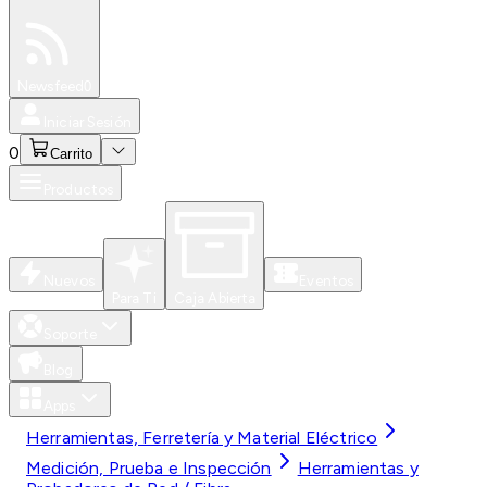
Especiales
Newsfeed
0
Iniciar Sesión
0
Carrito
Productos
Nuevos
Eventos
Para Ti
Caja Abierta
Soporte
Blog
Apps
Herramientas, Ferretería y Material Eléctrico
Medición, Prueba e Inspección
Herramientas y