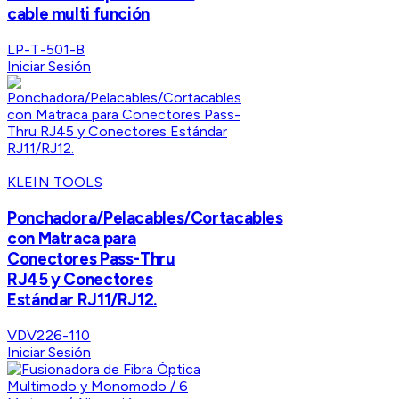
cable multi función
LP-T-501-B
Iniciar Sesión
KLEIN TOOLS
Ponchadora/Pelacables/Cortacables
con Matraca para
Conectores Pass-Thru
RJ45 y Conectores
Estándar RJ11/RJ12.
VDV226-110
Iniciar Sesión