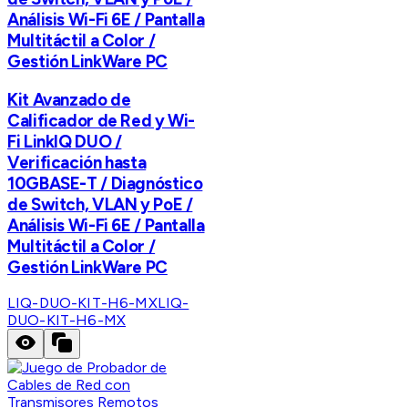
Análisis Wi-Fi 6E / Pantalla
Multitáctil a Color /
Gestión LinkWare PC
Kit Avanzado de
Calificador de Red y Wi-
Fi LinkIQ DUO /
Verificación hasta
10GBASE-T / Diagnóstico
de Switch, VLAN y PoE /
Análisis Wi-Fi 6E / Pantalla
Multitáctil a Color /
Gestión LinkWare PC
LIQ-DUO-KIT-H6-MX
LIQ-
DUO-KIT-H6-MX