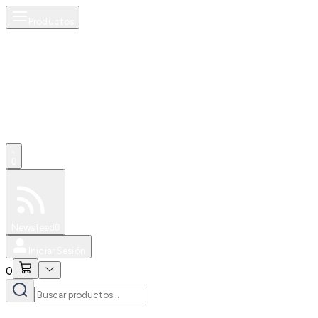
Productos
0
Especiales
Newsfeed
0
Iniciar Sesión
0