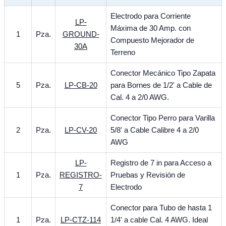
Electrodo para Corriente
LP-
Máxima de 30 Amp. con
1
Pza.
GROUND-
Compuesto Mejorador de
30A
Terreno
Conector Mecánico Tipo Zapata
5
Pza.
LP-CB-20
para Bornes de 1/2' a Cable de
Cal. 4 a 2/0 AWG.
Conector Tipo Perro para Varilla
2
Pza.
LP-CV-20
5/8' a Cable Calibre 4 a 2/0
AWG
LP-
Registro de 7 in para Acceso a
1
Pza.
REGISTRO-
Pruebas y Revisión de
7
Electrodo
Conector para Tubo de hasta 1
1
Pza.
LP-CTZ-114
1/4' a cable Cal. 4 AWG. Ideal