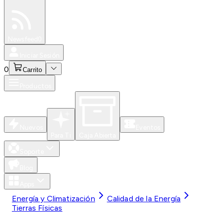
Especiales
Newsfeed
0
Iniciar Sesión
0
Carrito
Productos
Nuevos
Eventos
Para Ti
Caja Abierta
Soporte
Blog
Apps
Energía y Climatización
Calidad de la Energía
Tierras Físicas