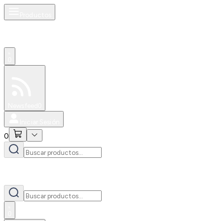
Productos
0
Especiales
Newsfeed
0
Iniciar Sesión
0
0