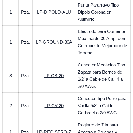
Punta Pararrayo Tipo
1
Pza.
LP-DIPOLO-ALU
Dipolo Corona en
Aluminio
Electrodo para Corriente
Máxima de 30 Amp. con
1
Pza.
LP-GROUND-30A
Compuesto Mejorador de
Terreno
Conector Mecánico Tipo
Zapata para Bornes de
3
Pza.
LP-CB-20
1/2' a Cable de Cal. 4 a
2/0 AWG.
Conector Tipo Perro para
2
Pza.
LP-CV-20
Varilla 5/8' a Cable
Calibre 4 a 2/0 AWG
Registro de 7 in para
1
Pza.
LP-REGISTRO-7
Acceso a Pruebas y