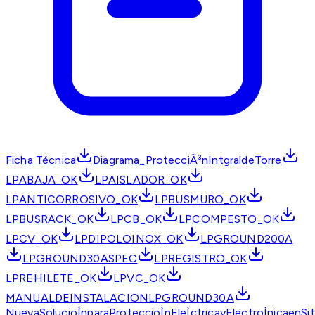
Ficha Técnica
Diagrama_ProtecciÃ³nIntgraldeTorre
LPABAJA_OK
LPAISLADOR_OK
LPANTICORROSIVO_OK
LPBUSMURO_OK
LPBUSRACK_OK
LPCB_OK
LPCOMPESTO_OK
LPCV_OK
LPDIPOLOINOX_OK
LPGROUND200A
LPGROUND30ASPEC
LPREGISTRO_OK
LPREHILETE_OK
LPVC_OK
MANUALDEINSTALACIONLPGROUND30A
NuevaSolucioÌnparaProteccioÌnEleÌctricayElectroÌnicaenSi