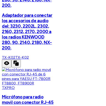
200.
Adaptador para conectar
los accesorios de audio
del: 3230, 2202L, 2302,
2160, 2312, 2170, 2000 a
los radios KENWOOD
280, 90, 2140, 2180, NX-
200.
TX-K02
TX-K02
TXPRO
Micrófono para radio
movil con conector RJ-45