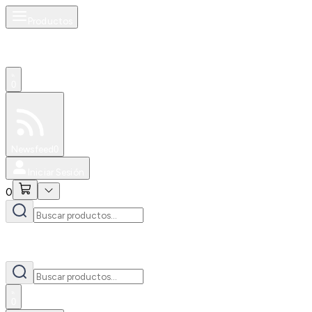
Productos
0
Especiales
Newsfeed
0
Iniciar Sesión
0
0