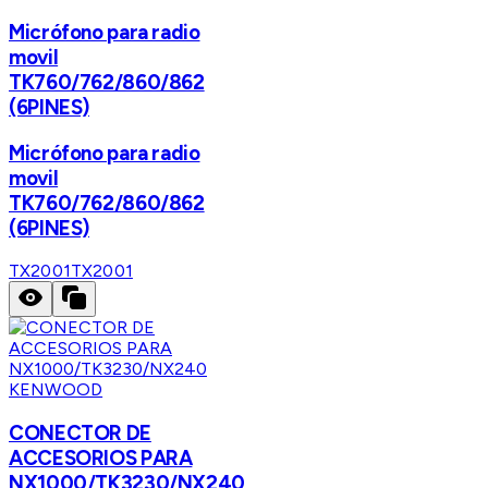
Micrófono para radio
movil
TK760/762/860/862
(6PINES)
Micrófono para radio
movil
TK760/762/860/862
(6PINES)
TX2001
TX2001
KENWOOD
CONECTOR DE
ACCESORIOS PARA
NX1000/TK3230/NX240