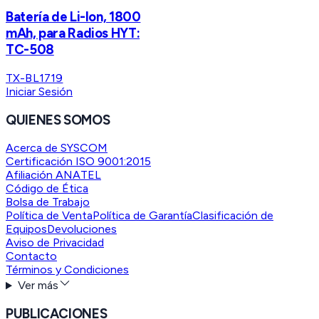
Batería de Li-Ion, 1800
mAh, para Radios HYT:
TC-508
TX-BL1719
Iniciar Sesión
QUIENES SOMOS
Acerca de SYSCOM
Certificación ISO 9001:2015
Afiliación ANATEL
Código de Ética
Bolsa de Trabajo
Política de Venta
Política de Garantía
Clasificación de
Equipos
Devoluciones
Aviso de Privacidad
Contacto
Términos y Condiciones
Ver más
PUBLICACIONES