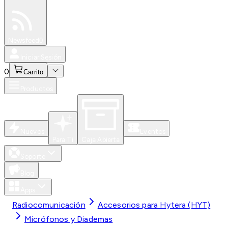
Especiales
Newsfeed
0
Iniciar Sesión
0
Carrito
Productos
Nuevos
Eventos
Para Ti
Caja Abierta
Soporte
Blog
Apps
Radiocomunicación
Accesorios para Hytera (HYT)
Micrófonos y Diademas