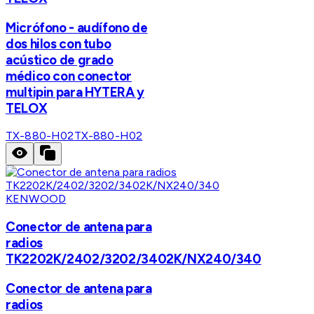
Micrófono - audífono de
dos hilos con tubo
acústico de grado
médico con conector
multipin para HYTERA y
TELOX
TX-880-H02
TX-880-H02
KENWOOD
Conector de antena para
radios
TK2202K/2402/3202/3402K/NX240/340
Conector de antena para
radios