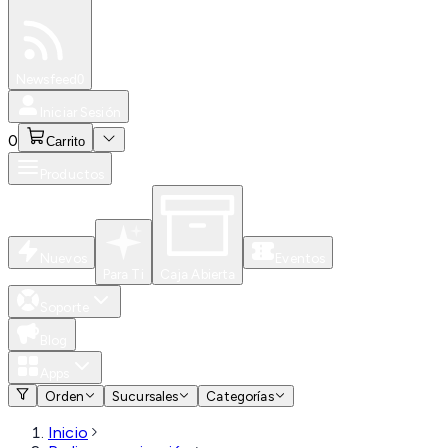
Especiales
Newsfeed
0
Iniciar Sesión
0
Carrito
Productos
Nuevos
Eventos
Para Ti
Caja Abierta
Soporte
Blog
Apps
Orden
Sucursales
Categorías
Inicio