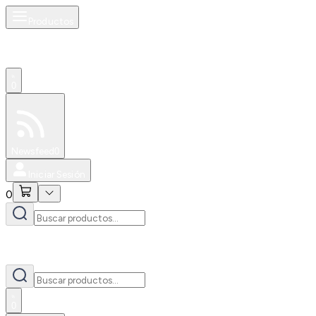
Productos
0
Especiales
Newsfeed
0
Iniciar Sesión
0
0