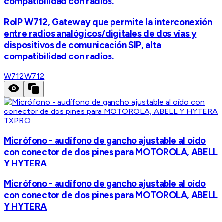
compatibilidad con radios.
RoIP W712, Gateway que permite la interconexión
entre radios analógicos/digitales de dos vías y
dispositivos de comunicación SIP, alta
compatibilidad con radios.
W712
W712
TXPRO
Micrófono - audífono de gancho ajustable al oído
con conector de dos pines para MOTOROLA, ABELL
Y HYTERA
Micrófono - audífono de gancho ajustable al oído
con conector de dos pines para MOTOROLA, ABELL
Y HYTERA