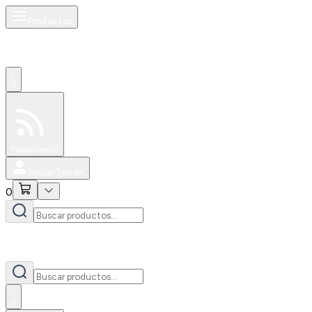
Productos
0
Especiales
Newsfeed
0
Iniciar Sesión
0
0