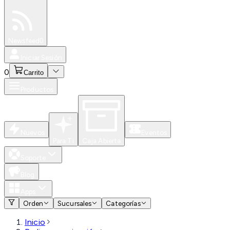
Especiales
Newsfeed
0
Iniciar Sesión
0
Carrito
Productos
Nuevos
Eventos
Para Ti
Caja Abierta
Soporte
Blog
Apps
Orden
Sucursales
Categorías
Inicio