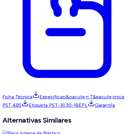
Ficha Técnica
Especificaci&oacute;n T&eacute;cnica
PST ABS
Etiqueta PST-3030-18EPL
GarantiÌa
Alternativas Similares