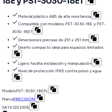
18E y PST-3030-18ET
Material plástico ABS de alta resistencia
Compatible con modelos PST-3030-18E y PST-
3030-18ET
Dimensiones precisas de 251 x 251 mm
Diseño compacto ideal para espacios limitados
Ligero facilita instalación y manipulación
Nivel de protección IP65 contra polvo y agua
Modelo
PST-3030-18EPL
Marca
PRECISION
SAT
43223306