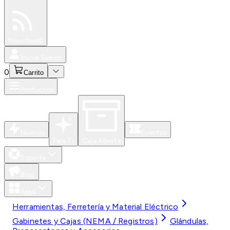
Especiales
Newsfeed
0
Iniciar Sesión
0
Carrito
Productos
Nuevos
Eventos
Para Ti
Caja Abierta
Soporte
Blog
Apps
Herramientas, Ferretería y Material Eléctrico
Gabinetes y Cajas (NEMA / Registros)
Glándulas,