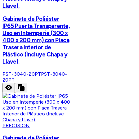
Llave).
Gabinete de Poliéster
IP65 Puerta Transparente,
Uso en Intemperie (300 x
400 x 200 mm) con Placa
Trasera Interior de
Plástico (Incluye Chapa y
Llave).
PST-3040-20PT
PST-3040-
20PT
PRECISION
Gabinete de Poliéster