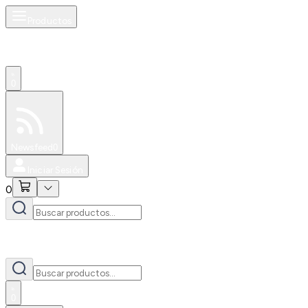
Productos
0
Especiales
Newsfeed
0
Iniciar Sesión
0
0