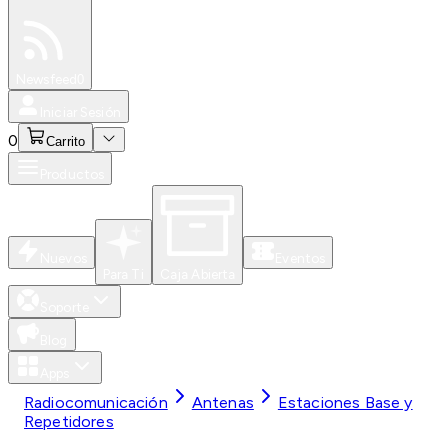
Especiales
Newsfeed
0
Iniciar Sesión
0
Carrito
Productos
Nuevos
Eventos
Para Ti
Caja Abierta
Soporte
Blog
Apps
Radiocomunicación
Antenas
Estaciones Base y
Repetidores