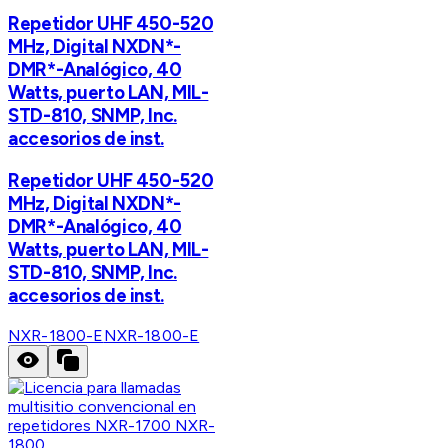
Repetidor UHF 450-520
MHz, Digital NXDN*-
DMR*-Analógico, 40
Watts, puerto LAN, MIL-
STD-810, SNMP, Inc.
accesorios de inst.
Repetidor UHF 450-520
MHz, Digital NXDN*-
DMR*-Analógico, 40
Watts, puerto LAN, MIL-
STD-810, SNMP, Inc.
accesorios de inst.
NXR-1800-E
NXR-1800-E