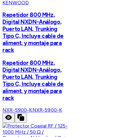
KENWOOD
Repetidor 800 MHz,
Digital NXDN-Análogo,
Puerto LAN, Trunking
Tipo C, Incluye cable de
aliment. y montaje para
rack
Repetidor 800 MHz,
Digital NXDN-Análogo,
Puerto LAN, Trunking
Tipo C, Incluye cable de
aliment. y montaje para
rack
NXR-5900-K
NXR-5900-K