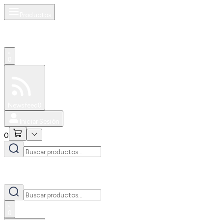
Productos
0
Especiales
Newsfeed
0
Iniciar Sesión
0
0