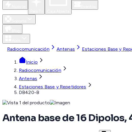
Nuevos
Eventos
Para Ti
Caja Abierta
Soporte
Blog
Apps
Radiocomunicación
Antenas
Estaciones Base y Rep
Inicio
Radiocomunicación
Antenas
Estaciones Base y Repetidores
DB420-B
Antena base de 16 Dipolos,