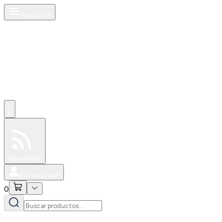
Productos
0
Especiales
Newsfeed
0
Iniciar Sesión
0