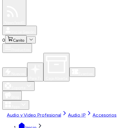
Especiales
Newsfeed
0
Iniciar Sesión
0
Carrito
Productos
Nuevos
Eventos
Para Ti
Caja Abierta
Soporte
Blog
Apps
Audio y Video Profesional
Audio IP
Accesorios
Inicio