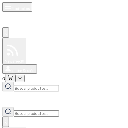
Productos
0
Especiales
Newsfeed
0
Iniciar Sesión
0
0