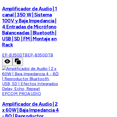
Amplificador de Audio | 1
canal | 350 W | Sistema
100V y Baja Impedancia |
4 Entradas de Micrófono
Balanceadas | Bluetooth |
USB | SD | FM | Montaje en
Rack
EP-B350DTB
EP-B350DTB
EPCOM PROAUDIO
Amplificador de Audio | 2
x 60W | Baja Impedancia 4
- 8Ω | Reproductor