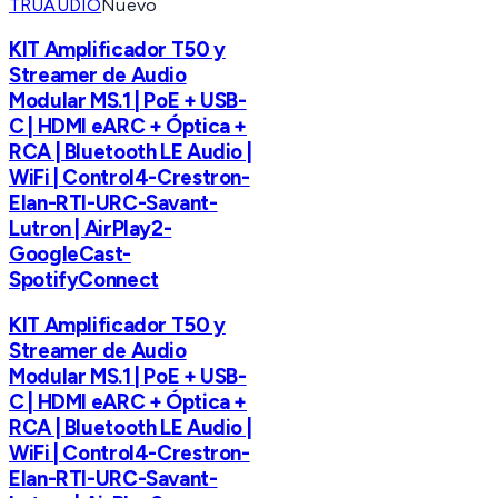
TRUAUDIO
Nuevo
KIT Amplificador T50 y
Streamer de Audio
Modular MS.1 | PoE + USB-
C | HDMI eARC + Óptica +
RCA | Bluetooth LE Audio |
WiFi | Control4-Crestron-
Elan-RTI-URC-Savant-
Lutron | AirPlay2-
GoogleCast-
SpotifyConnect
KIT Amplificador T50 y
Streamer de Audio
Modular MS.1 | PoE + USB-
C | HDMI eARC + Óptica +
RCA | Bluetooth LE Audio |
WiFi | Control4-Crestron-
Elan-RTI-URC-Savant-