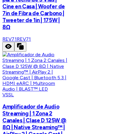
Cine en Casa | Woofer de
7in de Fibra de Carbono |
Tweeter de 1in | 175W |
8Ω
REV71
REV71
VSSL
Amplificador de Audio
Streaming | 1 Zona 2
Canales | Clase D 125W @
8Ω | Native Streaming™ |