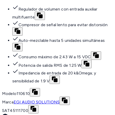
Regulador de volumen con entrada auxiliar
multifuente
Compresor de señal lento para evitar distorsión
Auto-mezclable hasta 5 unidades simultáneas
Consumo máximo de 2.43 W a 15 VDC
Potencia de salida RMS de 1.25 W
Impedancia de entrada de 20 k&Omega; y
sensibilidad de 1.9 V
Modelo
110610
Marca
EGI AUDIO SOLUTIONS
SAT
45111700