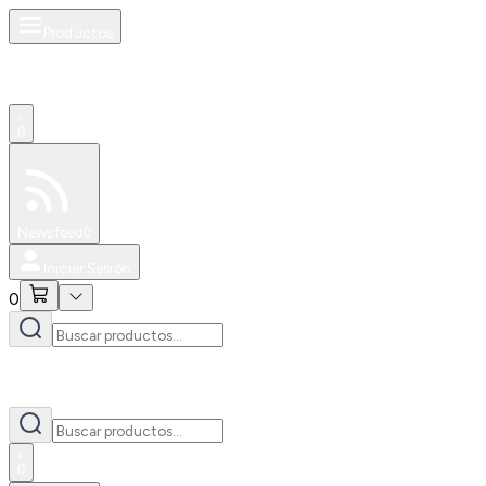
Productos
0
Especiales
Newsfeed
0
Iniciar Sesión
0
0