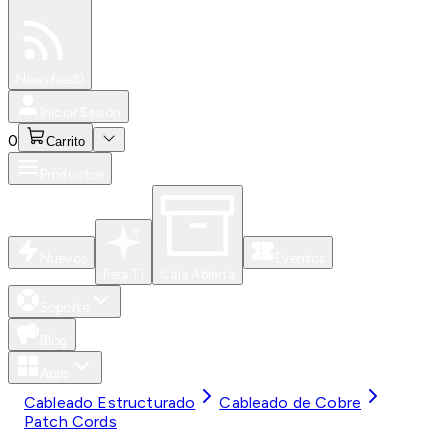
Especiales
Newsfeed
0
Iniciar Sesión
0
Carrito
Productos
Nuevos
Eventos
Para Ti
Caja Abierta
Soporte
Blog
Apps
Cableado Estructurado
Cableado de Cobre
Patch Cords