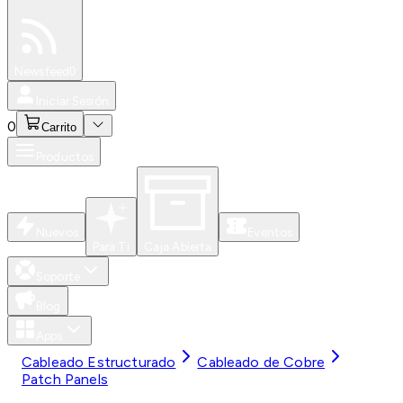
Especiales
Newsfeed
0
Iniciar Sesión
0
Carrito
Productos
Nuevos
Eventos
Para Ti
Caja Abierta
Soporte
Blog
Apps
Cableado Estructurado
Cableado de Cobre
Patch Panels