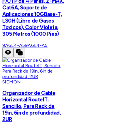
F/UTP de 4 Pares, Z-MAX,
Cat6A, Soporte de
Aplicaciones 10GBase-T,
LS0H (Libre de Gases
Toxicos), Color Violeta,
305 Metros (1000 Pies)
9A6L4-A5
9A6L4-A5
SIEMON
Organizador de Cable
Horizontal RouteIT,
Sencillo, Para Rack de
19in, 6in de profundidad,
2UR