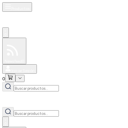
Productos
0
Especiales
Newsfeed
0
Iniciar Sesión
0
0