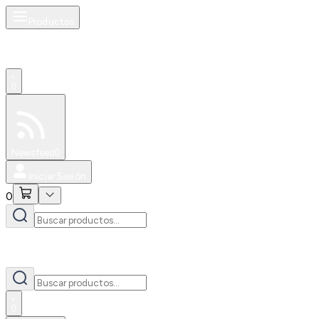
Productos
0
Especiales
Newsfeed
0
Iniciar Sesión
0
0