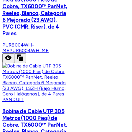
Cobre, TX6000™ PanNet,
Reelex, Blanco, Categoría
6 Mejorado (23 AWG),
PVC (CMR, Riser), de 4
Pares
PUR6004WH-
ME
PUR6004WH-ME
PANDUIT
Bobina de Cable UTP 305
Metros (1000 Pies) de
Cobre, TX6000™ PanNet,
Reelex, Blanco, Categoría