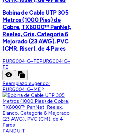
Bobina de Cable UTP 305
Metros (1000 Pies) de
Cobre, TX6000™ PanNet,
Reelex, Gris, Categoría 6
Mejorado (23 AWG), PVC
(CMR, Riser), de 4 Pares
PUR6004IG-FE
PUR6004IG-
FE
Reemplazo sugerido:
PUR6004IG-ME
PANDUIT