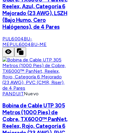
Reelex, Azul, Categoría 6
Mejorado (23 AWG), LSZH
(Bajo Humo, Cero
Halógenos), de 4 Pares
PUL6004BU-
ME
PUL6004BU-ME
PANDUIT
Nuevo
Bobina de Cable UTP 305
Metros (1000 Pies) de
Cobre, TX6000™ PanNet,
Reelex, Rojo, Categoría 6
Mejorado (23 AWG), PVC