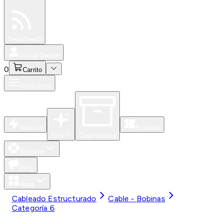
Especiales
Newsfeed
0
Iniciar Sesión
0
Carrito
Productos
Nuevos
Eventos
Para Ti
Caja Abierta
Soporte
Blog
Apps
Cableado Estructurado
Cable - Bobinas
Categoría 6