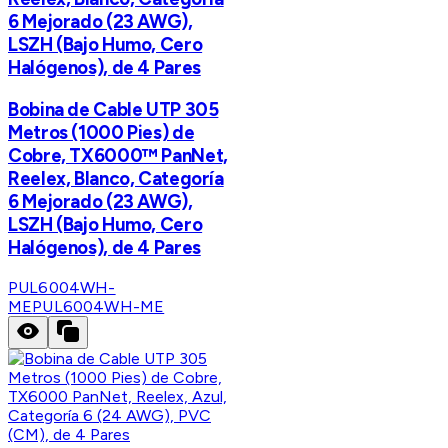
6 Mejorado (23 AWG),
LSZH (Bajo Humo, Cero
Halógenos), de 4 Pares
Bobina de Cable UTP 305
Metros (1000 Pies) de
Cobre, TX6000™ PanNet,
Reelex, Blanco, Categoría
6 Mejorado (23 AWG),
LSZH (Bajo Humo, Cero
Halógenos), de 4 Pares
PUL6004WH-
ME
PUL6004WH-ME