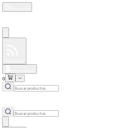
Productos
0
Especiales
Newsfeed
0
Iniciar Sesión
0
0