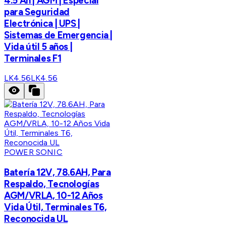
4.5 Ah | AGM | Especial
para Seguridad
Electrónica | UPS |
Sistemas de Emergencia |
Vida útil 5 años |
Terminales F1
LK4.56
LK4.56
POWER SONIC
Batería 12V, 78.6AH, Para
Respaldo, Tecnologías
AGM/VRLA, 10-12 Años
Vida Útil, Terminales T6,
Reconocida UL