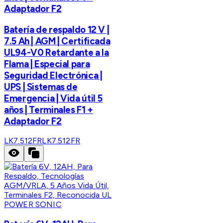
Adaptador F2
Batería de respaldo 12 V |
7.5 Ah | AGM | Certificada
UL94-V0 Retardante a la
Flama | Especial para
Seguridad Electrónica |
UPS | Sistemas de
Emergencia | Vida útil 5
años | Terminales F1 +
Adaptador F2
LK7.512FR
LK7.512FR
POWER SONIC