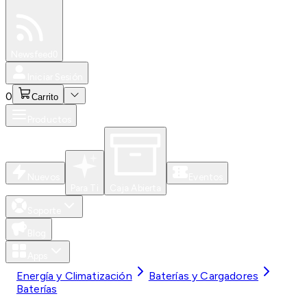
Especiales
Newsfeed
0
Iniciar Sesión
0
Carrito
Productos
Nuevos
Eventos
Para Ti
Caja Abierta
Soporte
Blog
Apps
Energía y Climatización
Baterías y Cargadores
Baterías