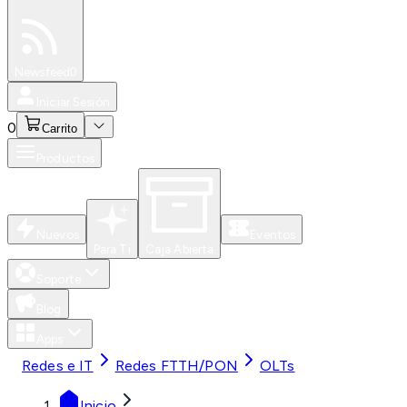
Especiales
Newsfeed
0
Iniciar Sesión
0
Carrito
Productos
Nuevos
Eventos
Para Ti
Caja Abierta
Soporte
Blog
Apps
Redes e IT
Redes FTTH/PON
OLTs
Inicio