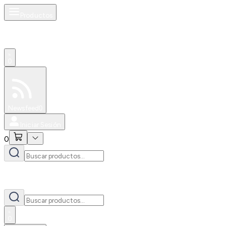
Productos
0
Especiales
Newsfeed
0
Iniciar Sesión
0
0