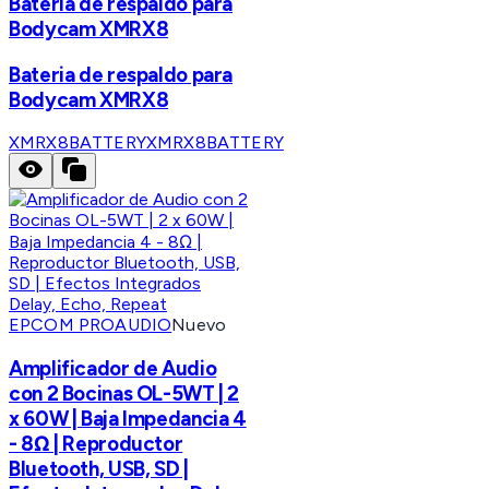
Bateria de respaldo para
Bodycam XMRX8
Bateria de respaldo para
Bodycam XMRX8
XMRX8BATTERY
XMRX8BATTERY
EPCOM PROAUDIO
Nuevo
Amplificador de Audio
con 2 Bocinas OL-5WT | 2
x 60W | Baja Impedancia 4
- 8Ω | Reproductor
Bluetooth, USB, SD |