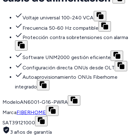
Voltaje universal 100-240 VCA
Frecuencia 50-60 Hz compatible
Protección contra sobretensiones con alarma
Software UNM2000 gestión eficiente
Configuración directa ONUs desde OLT
Autoaprovisionamiento ONUs Fiberhome
integrado
Modelo
AN6001-G16-PWRA
Marca
FIBERHOME
SAT
39121000
3 años de garantía