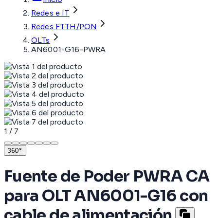
Redes e IT
Redes FTTH/PON
OLTs
AN6001-G16-PWRA
1
/
7
360°
Fuente de Poder PWRA CA
para OLT AN6001-G16 con
cable de alimentación