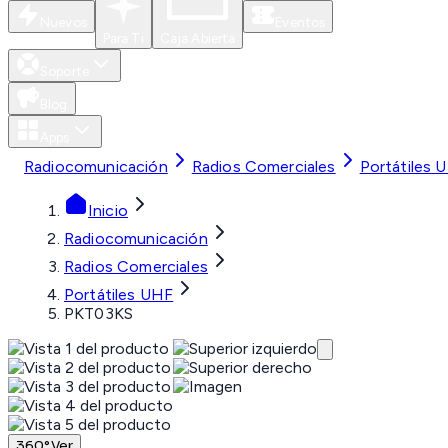
Nuevos
Eventos
Para Ti
Caja Abierta
Soporte
Blog
Apps
Radiocomunicación
Radios Comerciales
Portátiles 
Inicio
Radiocomunicación
Radios Comerciales
Portátiles UHF
PKT03KS
360°
Ver