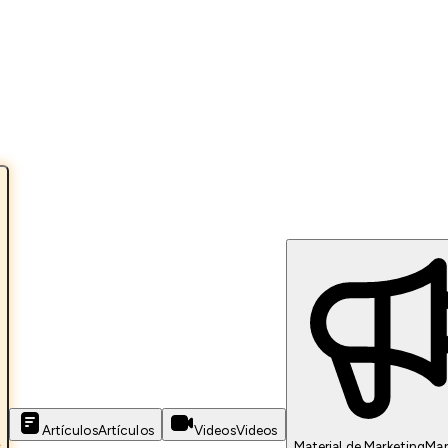
Artículos
Artículos
Videos
Videos
s
Material de Marketing
Mar