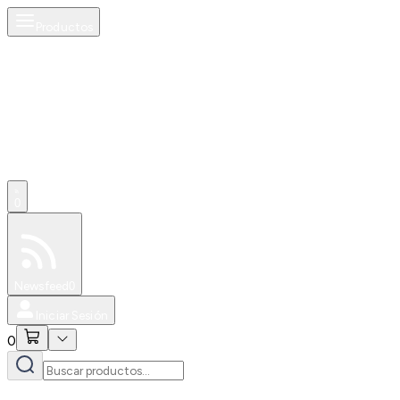
Productos
0
Especiales
Newsfeed
0
Iniciar Sesión
0