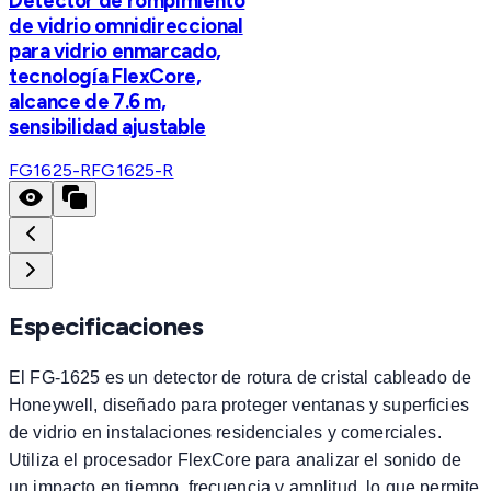
Detector de rompimiento
de vidrio omnidireccional
para vidrio enmarcado,
tecnología FlexCore,
alcance de 7.6 m,
sensibilidad ajustable
FG1625-R
FG1625-R
Especificaciones
El FG-1625 es un detector de rotura de cristal cableado de
Honeywell, diseñado para proteger ventanas y superficies
de vidrio en instalaciones residenciales y comerciales.
Utiliza el procesador FlexCore para analizar el sonido de
un impacto en tiempo, frecuencia y amplitud, lo que permite