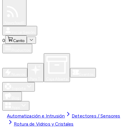
Especiales
Newsfeed
0
Iniciar Sesión
0
Carrito
Productos
Nuevos
Eventos
Para Ti
Caja Abierta
Soporte
Blog
Apps
Automatización e Intrusión
Detectores / Sensores
Rotura de Vidrios y Cristales