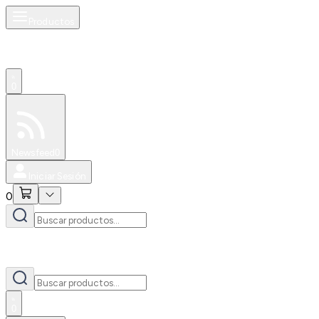
Productos
0
Especiales
Newsfeed
0
Iniciar Sesión
0
0