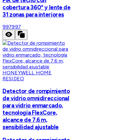
PIR de techo con
cobertura 360° y lente de
31 zonas para interiores
997
997
HONEYWELL HOME
RESIDEO
Detector de rompimiento
de vidrio omnidireccional
para vidrio enmarcado,
tecnología FlexCore,
alcance de 7.6 m,
sensibilidad ajustable