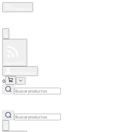
Productos
0
Especiales
Newsfeed
0
Iniciar Sesión
0
0