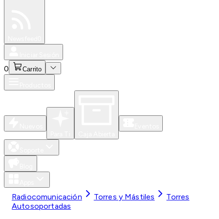
Especiales
Newsfeed
0
Iniciar Sesión
0
Carrito
Productos
Nuevos
Eventos
Para Ti
Caja Abierta
Soporte
Blog
Apps
Radiocomunicación
Torres y Mástiles
Torres
Autosoportadas