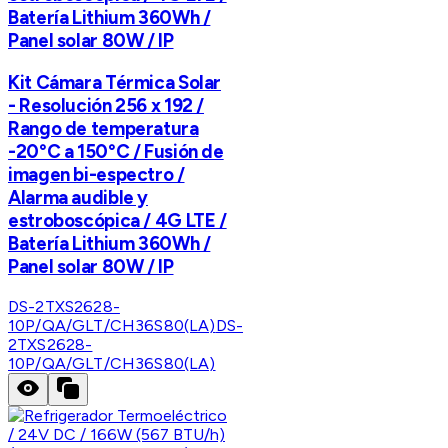
Batería Lithium 360Wh /
Panel solar 80W / IP
Kit Cámara Térmica Solar
- Resolución 256 x 192 /
Rango de temperatura
-20°C a 150°C / Fusión de
imagen bi-espectro /
Alarma audible y
estroboscópica / 4G LTE /
Batería Lithium 360Wh /
Panel solar 80W / IP
DS-2TXS2628-
10P/QA/GLT/CH36S80(LA)
DS-
2TXS2628-
10P/QA/GLT/CH36S80(LA)