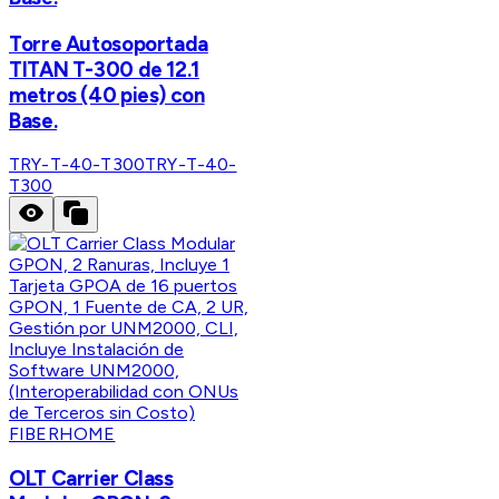
Torre Autosoportada
TITAN T-300 de 12.1
metros (40 pies) con
Base.
TRY-T-40-T300
TRY-T-40-
T300
FIBERHOME
OLT Carrier Class