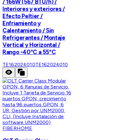
/ 166W (567 BTU/h) /
Interiores y exteriores /
Efecto Peltier /
Enfriamiento y
Calentamiento / Sin
Refrigerantes / Montaje
Vertical y Horizontal /
Rango -40°C a 55°C
TE162024010
TE162024010
FIBERHOME