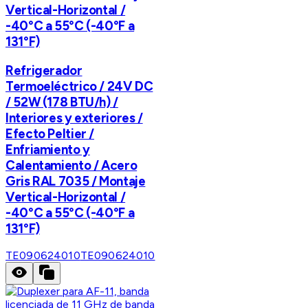
Vertical-Horizontal /
-40°C a 55°C (-40°F a
131°F)
Refrigerador
Termoeléctrico / 24V DC
/ 52W (178 BTU/h) /
Interiores y exteriores /
Efecto Peltier /
Enfriamiento y
Calentamiento / Acero
Gris RAL 7035 / Montaje
Vertical-Horizontal /
-40°C a 55°C (-40°F a
131°F)
TE090624010
TE090624010