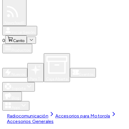
Especiales
Newsfeed
0
Iniciar Sesión
0
Carrito
Productos
Nuevos
Eventos
Para Ti
Caja Abierta
Soporte
Blog
Apps
Radiocomunicación
Accesorios para Motorola
Accesorios Generales