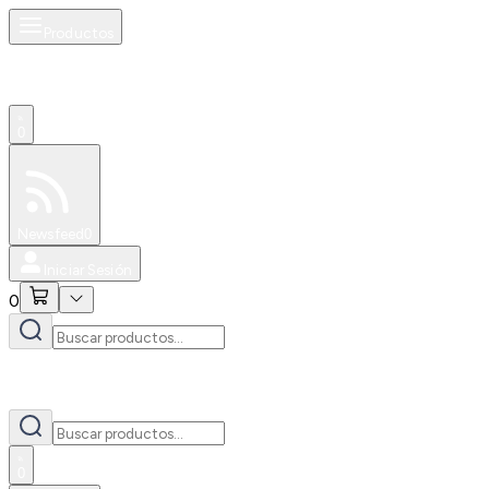
Productos
0
Especiales
Newsfeed
0
Iniciar Sesión
0
0