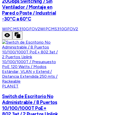
20Gbps Switching / Sin
Ventilador / Montaje en
Pared o Poste / Industrial
-30°C a 60°C
WIPCMS310GFOV2
WIPCMS310GFOV2
PLANET
Switch de Escritorio No
Administrable / 8 Puertos
10/100/1000T PoE+
802.3at / 2 Puertos Uplink