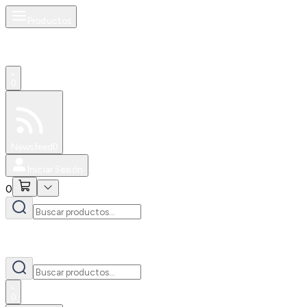
Productos
0
Especiales
Newsfeed
0
Iniciar Sesión
0
0