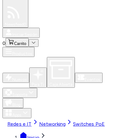
Especiales
Newsfeed
0
Iniciar Sesión
0
Carrito
Productos
Nuevos
Eventos
Para Ti
Caja Abierta
Soporte
Blog
Apps
Redes e IT
Networking
Switches PoE
Inicio