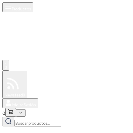
Productos
0
Especiales
Newsfeed
0
Iniciar Sesión
0