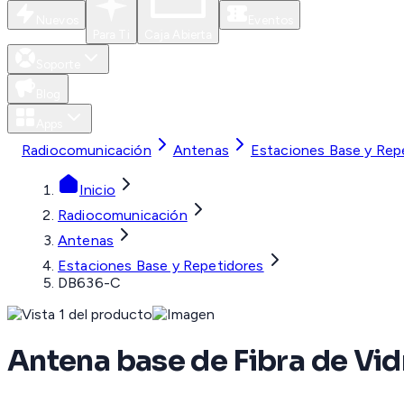
Nuevos
Eventos
Para Ti
Caja Abierta
Soporte
Blog
Apps
Radiocomunicación
Antenas
Estaciones Base y Rep
Inicio
Radiocomunicación
Antenas
Estaciones Base y Repetidores
DB636-C
Antena base de Fibra de Vid