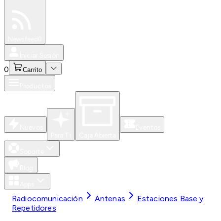
Especiales
Newsfeed
0
Iniciar Sesión
0
Carrito
Productos
Nuevos
Eventos
Para Ti
Caja Abierta
Soporte
Blog
Apps
Radiocomunicación
Antenas
Estaciones Base y
Repetidores