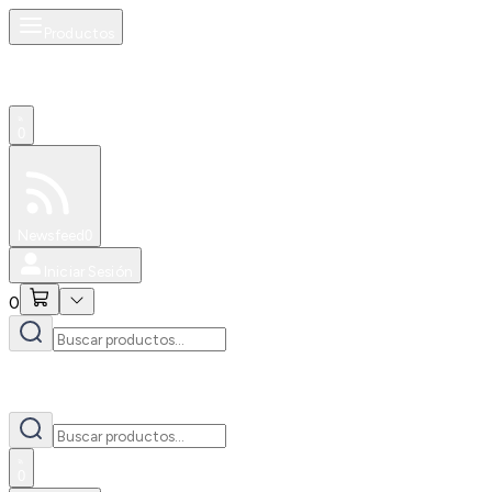
Productos
0
Especiales
Newsfeed
0
Iniciar Sesión
0
0