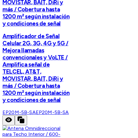
MOVISTAR, BAIT, DiRi y
más / Cobertura hasta
1200 m² según instalación
y condiciones de señal
Amplificador de Señal
Celular 2G, 3G, 4G y 5G /
Mejora llamadas
convencionales y VoLTE /
Amplifica señal de
TELCEL, AT&T,
MOVISTAR, BAIT, DiRi y
más / Cobertura hasta
1200 m² según instalación
y condiciones de señal
EP20M-5B-SA
EP20M-5B-SA