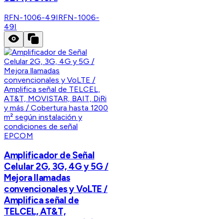
RFN-1006-49I
RFN-1006-
49I
EPCOM
Amplificador de Señal
Celular 2G, 3G, 4G y 5G /
Mejora llamadas
convencionales y VoLTE /
Amplifica señal de
TELCEL, AT&T,