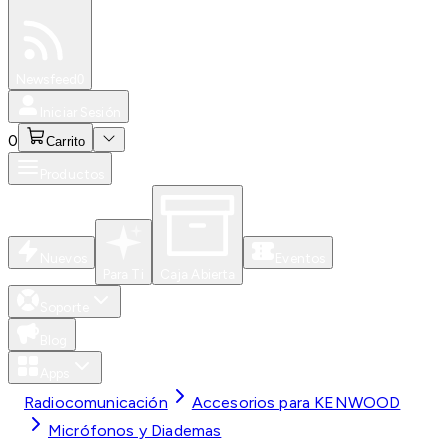
Especiales
Newsfeed
0
Iniciar Sesión
0
Carrito
Productos
Nuevos
Eventos
Para Ti
Caja Abierta
Soporte
Blog
Apps
Radiocomunicación
Accesorios para KENWOOD
Micrófonos y Diademas