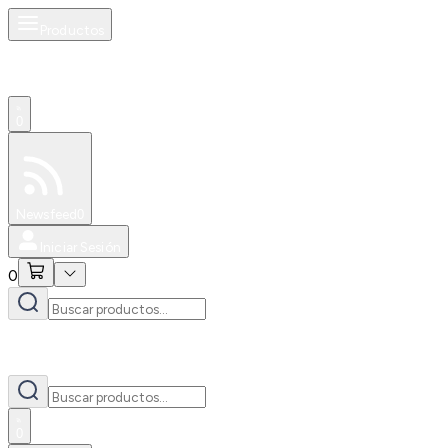
Productos
0
Especiales
Newsfeed
0
Iniciar Sesión
0
0