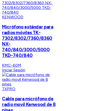
KENWOOD
Micrófono estándar para
radios móviles TK-
7302/8302/7360/8360
NX-
740/840/3000/5000
TKD-740/840
KMC-60M
Iniciar Sesión
TXPRO
Cable para micrófono de
radio movil Kenwood de 8
pines