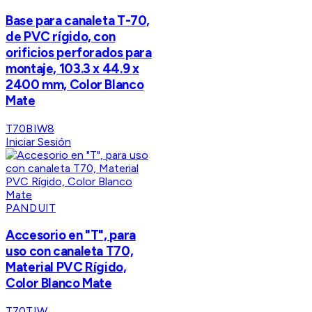
Base para canaleta T-70,
de PVC rígido, con
orificios perforados para
montaje, 103.3 x 44.9 x
2400 mm, Color Blanco
Mate
T70BIW8
Iniciar Sesión
PANDUIT
Accesorio en "T", para
uso con canaleta T70,
Material PVC Rígido,
Color Blanco Mate
T70TIW