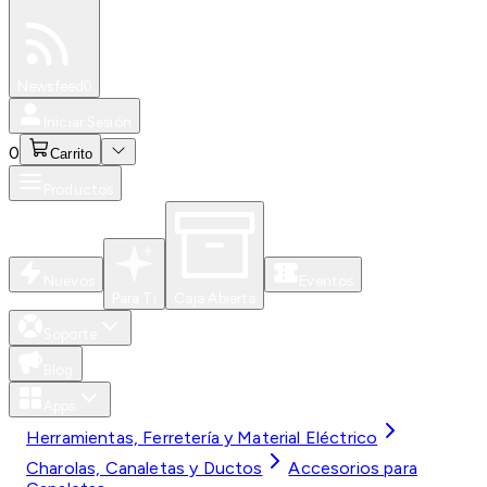
Especiales
Newsfeed
0
Iniciar Sesión
0
Carrito
Productos
Nuevos
Eventos
Para Ti
Caja Abierta
Soporte
Blog
Apps
Herramientas, Ferretería y Material Eléctrico
Charolas, Canaletas y Ductos
Accesorios para