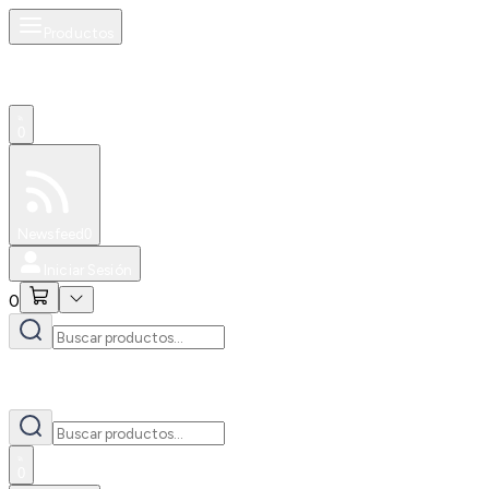
Productos
0
Especiales
Newsfeed
0
Iniciar Sesión
0
0