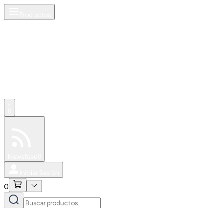
Productos
0
Especiales
Newsfeed
0
Iniciar Sesión
0