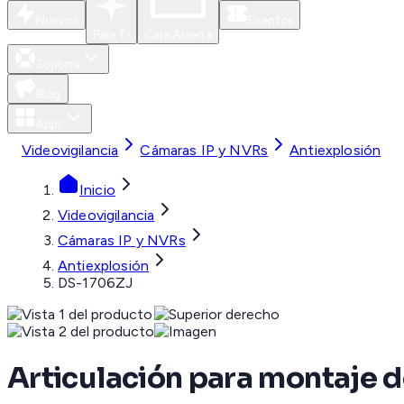
Nuevos
Eventos
Para Ti
Caja Abierta
Soporte
Blog
Apps
Videovigilancia
Cámaras IP y NVRs
Antiexplosión
Inicio
Videovigilancia
Cámaras IP y NVRs
Antiexplosión
DS-1706ZJ
Articulación para montaje 