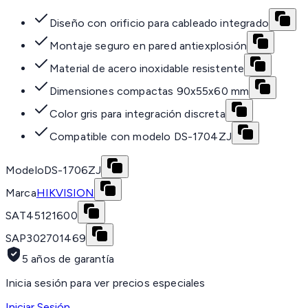
Diseño con orificio para cableado integrado
Montaje seguro en pared antiexplosión
Material de acero inoxidable resistente
Dimensiones compactas 90x55x60 mm
Color gris para integración discreta
Compatible con modelo DS-1704ZJ
Modelo
DS-1706ZJ
Marca
HIKVISION
SAT
45121600
SAP
302701469
5 años de garantía
Inicia sesión para ver precios especiales
Iniciar Sesión