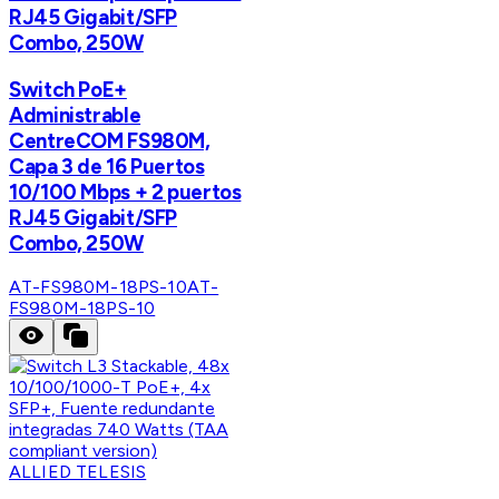
RJ45 Gigabit/SFP
Combo, 250W
Switch PoE+
Administrable
CentreCOM FS980M,
Capa 3 de 16 Puertos
10/100 Mbps + 2 puertos
RJ45 Gigabit/SFP
Combo, 250W
AT-FS980M-18PS-10
AT-
FS980M-18PS-10
ALLIED TELESIS