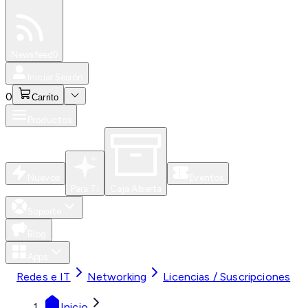
Especiales
Newsfeed
0
Iniciar Sesión
0
Carrito
Productos
Nuevos
Eventos
Para Ti
Caja Abierta
Soporte
Blog
Apps
Redes e IT
Networking
Licencias / Suscripciones
Inicio