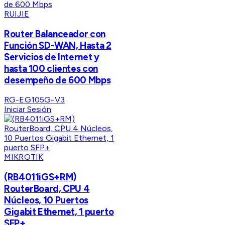
RUIJIE
Router Balanceador con
Función SD-WAN, Hasta 2
Servicios de Internet y
hasta 100 clientes con
desempeño de 600 Mbps
RG-EG105G-V3
Iniciar Sesión
MIKROTIK
(RB4011iGS+RM)
RouterBoard, CPU 4
Núcleos, 10 Puertos
Gigabit Ethernet, 1 puerto
SFP+