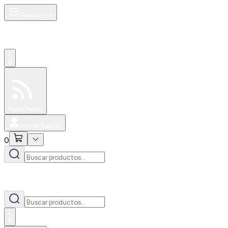
Productos
0
Especiales
Newsfeed
0
Iniciar Sesión
0
0