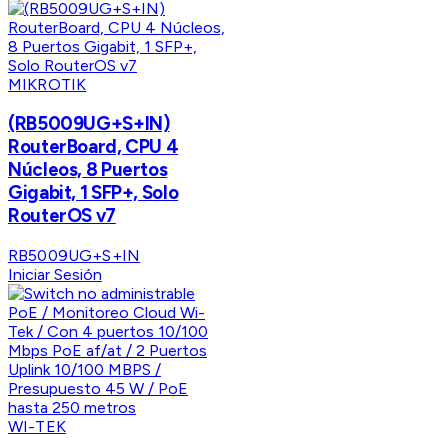
MIKROTIK
(RB5009UG+S+IN)
RouterBoard, CPU 4
Núcleos, 8 Puertos
Gigabit, 1 SFP+, Solo
RouterOS v7
RB5009UG+S+IN
Iniciar Sesión
WI-TEK