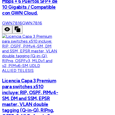
Mbps + 6 Puertos SFP+ de
10 Gigabits / Compatible
con GWN Cloud.
GWN7816
GWN7816
ALLIED TELESIS
Licencia Capa 3 Premium
para switches x510
incluye: RIP, OSPF, PIMv4-
SM, DM and SSM, EPSR
master, VLAN double
tagging (Q-in-Q), RIPng,