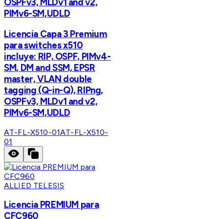
OSPFv3, MLDv1 and v2,
PIMv6-SM,UDLD
Licencia Capa 3 Premium
para switches x510
incluye: RIP, OSPF, PIMv4-
SM, DM and SSM, EPSR
master, VLAN double
tagging (Q-in-Q), RIPng,
OSPFv3, MLDv1 and v2,
PIMv6-SM,UDLD
AT-FL-X510-01
AT-FL-X510-
01
ALLIED TELESIS
Licencia PREMIUM para
CFC960