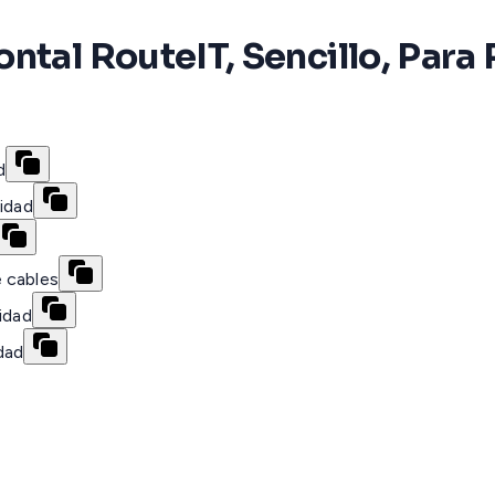
tal RouteIT, Sencillo, Para 
d
lidad
 cables
idad
dad