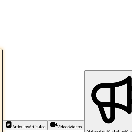
Artículos
Artículos
Videos
Videos
s
Material de Marketing
Mar