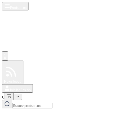
Productos
0
Especiales
Newsfeed
0
Iniciar Sesión
0