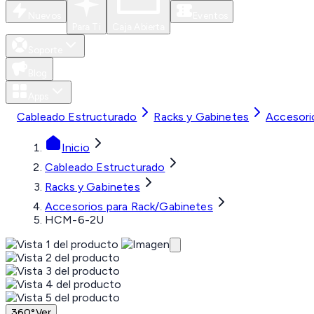
Nuevos
Eventos
Para Ti
Caja Abierta
Soporte
Blog
Apps
Cableado Estructurado
Racks y Gabinetes
Accesori
Inicio
Cableado Estructurado
Racks y Gabinetes
Accesorios para Rack/Gabinetes
HCM-6-2U
360°
Ver