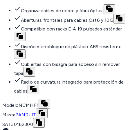
Organiza cables de cobre y fibra óptica
Aberturas frontales para cables Cat6 y 10G
Compatible con racks EIA 19 pulgadas estándar
Diseño monobloque de plástico ABS resistente
Cubiertas con bisagra para acceso sin remover
tapa
Radio de curvatura integrado para protección de
cables
Modelo
NCMHF1
Marca
PANDUIT
SAT
30162300