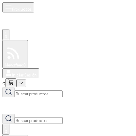
Productos
0
Especiales
Newsfeed
0
Iniciar Sesión
0
0