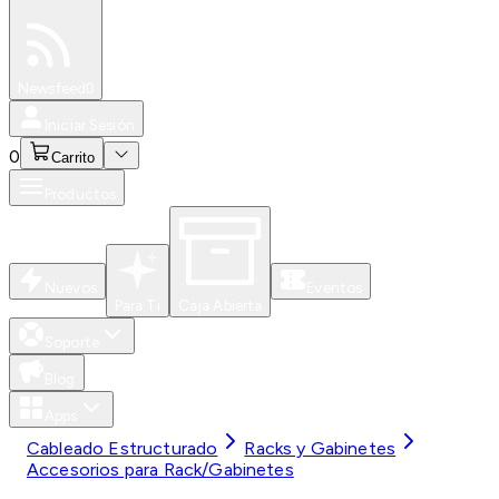
Especiales
Newsfeed
0
Iniciar Sesión
0
Carrito
Productos
Nuevos
Eventos
Para Ti
Caja Abierta
Soporte
Blog
Apps
Cableado Estructurado
Racks y Gabinetes
Accesorios para Rack/Gabinetes