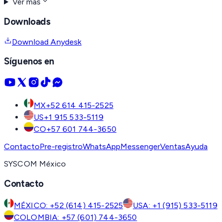
Ver más
Downloads
Download Anydesk
Síguenos en
MX
+52 614 415-2525
US
+1 915 533-5119
CO
+57 601 744-3650
Contacto
Pre-registro
WhatsApp
Messenger
Ventas
Ayuda
SYSCOM México
Contacto
MÉXICO: +52 (614) 415-2525
USA: +1 (915) 533-5119
COLOMBIA: +57 (601) 744-3650