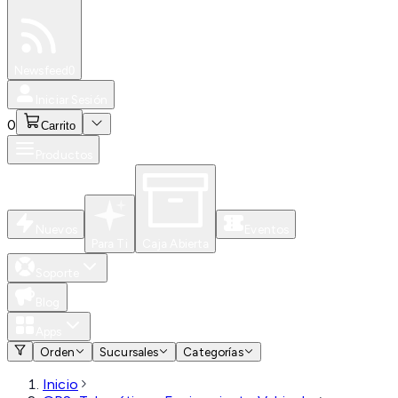
Especiales
Newsfeed
0
Iniciar Sesión
0
Carrito
Productos
Nuevos
Eventos
Para Ti
Caja Abierta
Soporte
Blog
Apps
Orden
Sucursales
Categorías
Inicio