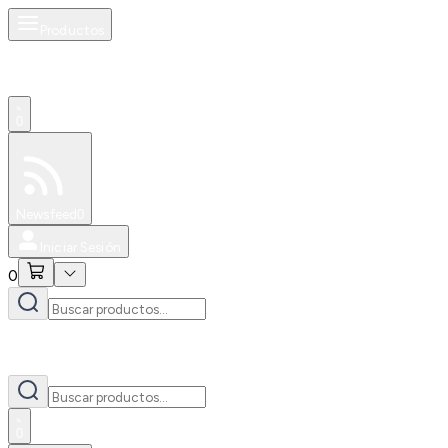
Productos
0
Especiales
Newsfeed
0
Iniciar Sesión
0
0