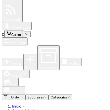
Especiales
Newsfeed
0
Iniciar Sesión
0
Carrito
Productos
Nuevos
Eventos
Para Ti
Caja Abierta
Soporte
Blog
Apps
Orden
Sucursales
Categorías
Inicio