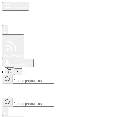
Productos
0
Especiales
Newsfeed
0
Iniciar Sesión
0
0