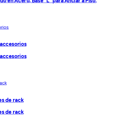
do en Acero, Base "L" para Anclar a Piso.
 accesorios
 accesorios
es de rack
es de rack