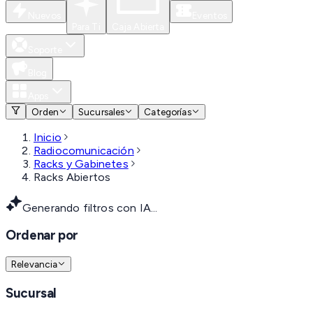
Nuevos
Eventos
Para Ti
Caja Abierta
Soporte
Blog
Apps
Orden
Sucursales
Categorías
Inicio
Radiocomunicación
Racks y Gabinetes
Racks Abiertos
Generando filtros con IA...
Ordenar por
Relevancia
Sucursal