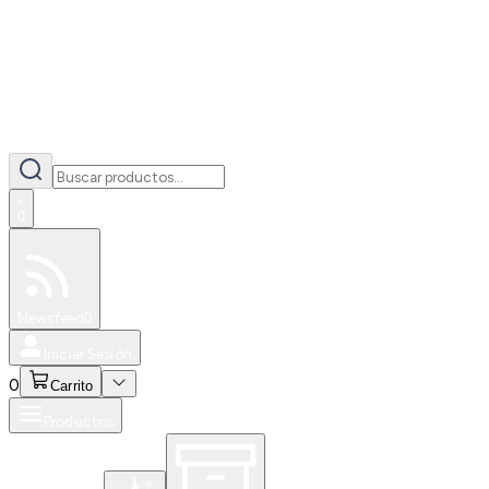
0
Especiales
Newsfeed
0
Iniciar Sesión
0
Carrito
Productos