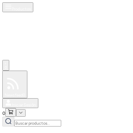
Productos
0
Especiales
Newsfeed
0
Iniciar Sesión
0