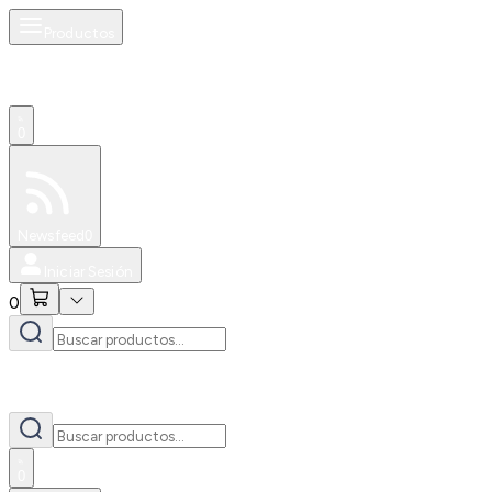
Productos
0
Especiales
Newsfeed
0
Iniciar Sesión
0
0