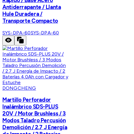
Rápido / Base Acero
Antiderrapante / Llanta
Hule Duradera /
Transporte Compacto
SYS-DPA-60
SYS-DPA-60
DONGCHENG
Martillo Perforador
Inalámbrico SDS-PLUS
20V / Motor Brushless / 3
Modos Taladro Percusión
Demolición / 2.7 J Energía