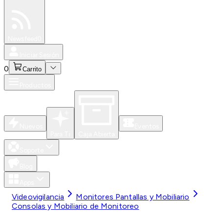
Especiales
Newsfeed
0
Iniciar Sesión
0
Carrito
Productos
Nuevos
Eventos
Para Ti
Caja Abierta
Soporte
Blog
Apps
Videovigilancia
Monitores Pantallas y Mobiliario
Consolas y Mobiliario de Monitoreo