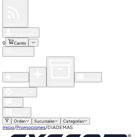
Especiales
Newsfeed
0
Iniciar Sesión
0
Carrito
Productos
Nuevos
Eventos
Para Ti
Caja Abierta
Soporte
Blog
Apps
Orden
Sucursales
Categorías
Inicio
/
Promociones
/
DIADEMAS