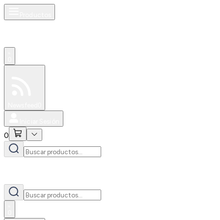
Productos
0
Especiales
Newsfeed
0
Iniciar Sesión
0
0