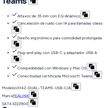
Teams
Altavoz de 35 mm con EQ dinámico
Cancelación de ruido con IA para llamadas claras
Diseño ergonómico para comodidad prolongada
Plug-and-play con USB-C y adaptador USB-A
Compatibilidad con Windows y Mac OS
Conectividad certificada Microsoft Teams
Modelo
UH42-DUAL-TEAMS-USB-C/A
Marca
YEALINK
SAT
43222900