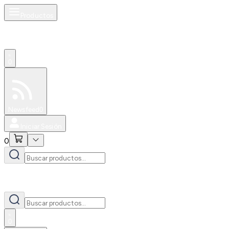
Productos
0
Especiales
Newsfeed
0
Iniciar Sesión
0
0