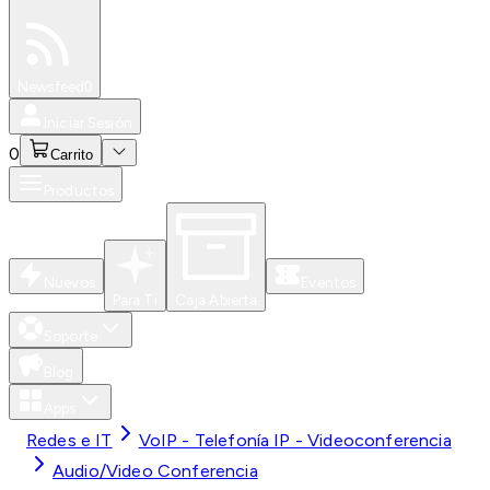
Especiales
Newsfeed
0
Iniciar Sesión
0
Carrito
Productos
Nuevos
Eventos
Para Ti
Caja Abierta
Soporte
Blog
Apps
Redes e IT
VoIP - Telefonía IP - Videoconferencia
Audio/Video Conferencia