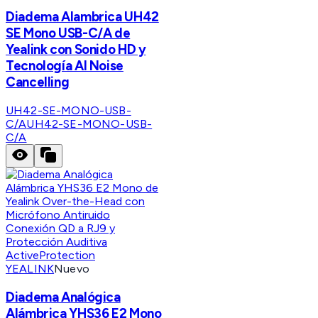
Diadema Alambrica UH42
SE Mono USB-C/A de
Yealink con Sonido HD y
Tecnología AI Noise
Cancelling
UH42-SE-MONO-USB-
C/A
UH42-SE-MONO-USB-
C/A
YEALINK
Nuevo
Diadema Analógica
Alámbrica YHS36 E2 Mono