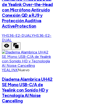
de Yealink Over-the-Head
con Micrófono Antiruido
Conexión QD a RJ9 y
Protección Auditiva
ActiveProtection
YHS36-E2-DUAL
YHS36-E2-
DUAL
YEALINK
Nuevo
Diadema Alambrica UH42
SE Mono USB-C/A de
Yealink con Sonido HD y
Tecnología AI Noise
Cancelling