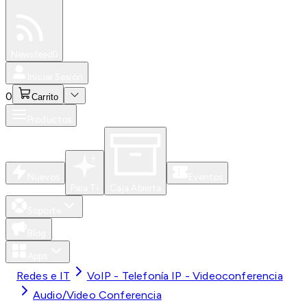
Especiales
Newsfeed
0
Iniciar Sesión
0
Carrito
Productos
Nuevos
Eventos
Para Ti
Caja Abierta
Soporte
Blog
Apps
Redes e IT
VoIP - Telefonía IP - Videoconferencia
Audio/Video Conferencia