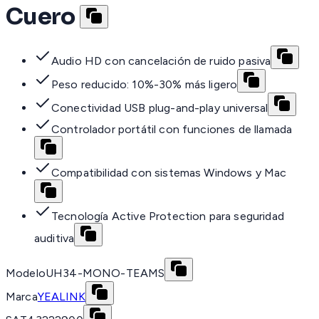
Cuero
Audio HD con cancelación de ruido pasiva
Peso reducido: 10%-30% más ligero
Conectividad USB plug-and-play universal
Controlador portátil con funciones de llamada
Compatibilidad con sistemas Windows y Mac
Tecnología Active Protection para seguridad
auditiva
Modelo
UH34-MONO-TEAMS
Marca
YEALINK