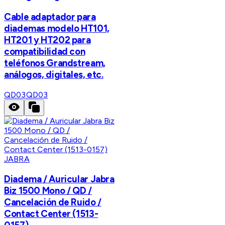
Cable adaptador para
diademas modelo HT101,
HT201 y HT202 para
compatibilidad con
teléfonos Grandstream,
análogos, digitales, etc.
QD03
QD03
JABRA
Diadema / Auricular Jabra
Biz 1500 Mono / QD /
Cancelación de Ruido /
Contact Center (1513-