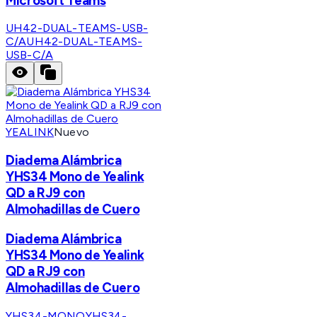
Microsoft Teams
UH42-DUAL-TEAMS-USB-
C/A
UH42-DUAL-TEAMS-
USB-C/A
YEALINK
Nuevo
Diadema Alámbrica
YHS34 Mono de Yealink
QD a RJ9 con
Almohadillas de Cuero
Diadema Alámbrica
YHS34 Mono de Yealink
QD a RJ9 con
Almohadillas de Cuero
YHS34-MONO
YHS34-