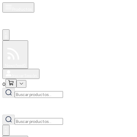
Productos
0
Especiales
Newsfeed
0
Iniciar Sesión
0
0