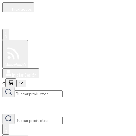
Productos
0
Especiales
Newsfeed
0
Iniciar Sesión
0
0