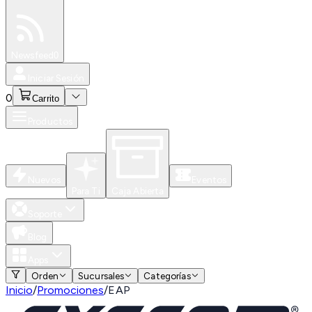
Especiales
Newsfeed
0
Iniciar Sesión
0
Carrito
Productos
Nuevos
Eventos
Para Ti
Caja Abierta
Soporte
Blog
Apps
Orden
Sucursales
Categorías
Inicio
/
Promociones
/
EAP