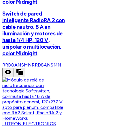
color Midnight
Switch de pared
inteligente RadioRA 2 con
cable neutro, 8 A en
iluminación y motores de
hasta 1/4 HP, 120 V,
unipolar o multilocación,
color Midnight
RRD8ANSMN
RRD8ANSMN
LUTRON ELECTRONICS