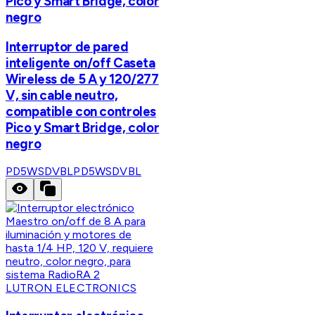
Pico y Smart Bridge, color
negro
Interruptor de pared
inteligente on/off Caseta
Wireless de 5 A y 120/277
V, sin cable neutro,
compatible con controles
Pico y Smart Bridge, color
negro
PD5WSDVBL
PD5WSDVBL
LUTRON ELECTRONICS