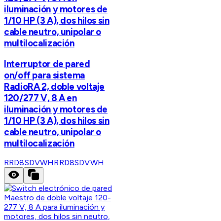
iluminación y motores de
1/10 HP (3 A), dos hilos sin
cable neutro, unipolar o
multilocalización
Interruptor de pared
on/off para sistema
RadioRA 2, doble voltaje
120/277 V, 8 A en
iluminación y motores de
1/10 HP (3 A), dos hilos sin
cable neutro, unipolar o
multilocalización
RRD8SDVWH
RRD8SDVWH