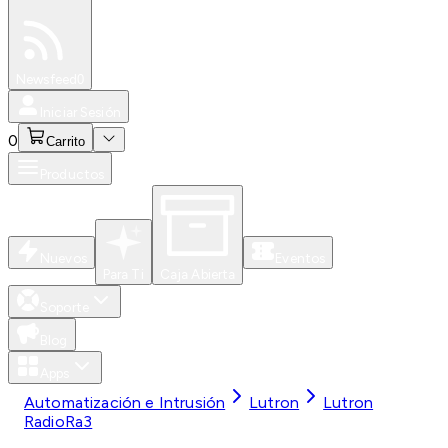
Especiales
Newsfeed
0
Iniciar Sesión
0
Carrito
Productos
Nuevos
Eventos
Para Ti
Caja Abierta
Soporte
Blog
Apps
Automatización e Intrusión
Lutron
Lutron
RadioRa3