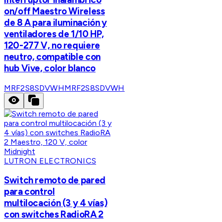
on/off Maestro Wireless
de 8 A para iluminación y
ventiladores de 1/10 HP,
120-277 V, no requiere
neutro, compatible con
hub Vive, color blanco
MRF2S8SDVWH
MRF2S8SDVWH
LUTRON ELECTRONICS
Switch remoto de pared
para control
multilocación (3 y 4 vías)
con switches RadioRA 2