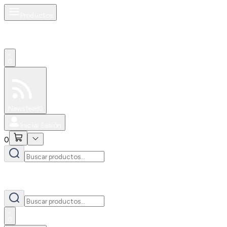
Productos
0
Especiales
Newsfeed
0
Iniciar Sesión
0
0