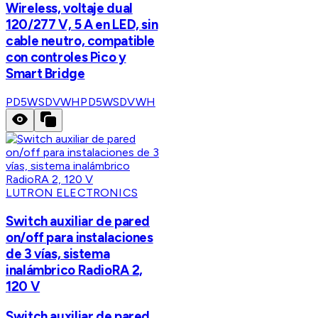
Wireless, voltaje dual
120/277 V, 5 A en LED, sin
cable neutro, compatible
con controles Pico y
Smart Bridge
PD5WSDVWH
PD5WSDVWH
LUTRON ELECTRONICS
Switch auxiliar de pared
on/off para instalaciones
de 3 vías, sistema
inalámbrico RadioRA 2,
120 V
Switch auxiliar de pared