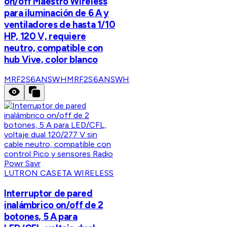
on/off Maestro Wireless
para iluminación de 6 A y
ventiladores de hasta 1/10
HP, 120 V, requiere
neutro, compatible con
hub Vive, color blanco
MRF2S6ANSWH
MRF2S6ANSWH
LUTRON CASETA WIRELESS
Interruptor de pared
inalámbrico on/off de 2
botones, 5 A para