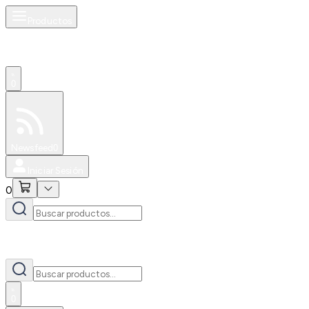
Productos
0
Especiales
Newsfeed
0
Iniciar Sesión
0
0