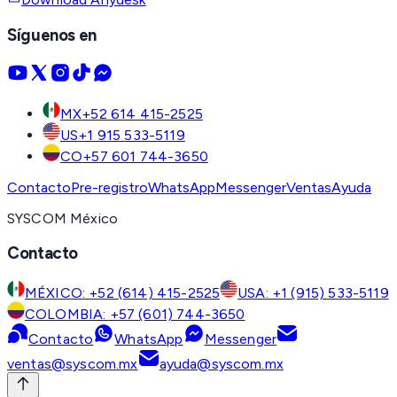
Síguenos en
MX
+52 614 415-2525
US
+1 915 533-5119
CO
+57 601 744-3650
Contacto
Pre-registro
WhatsApp
Messenger
Ventas
Ayuda
SYSCOM México
Contacto
MÉXICO: +52 (614) 415-2525
USA: +1 (915) 533-5119
COLOMBIA: +57 (601) 744-3650
Contacto
WhatsApp
Messenger
ventas@syscom.mx
ayuda@syscom.mx