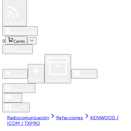
Especiales
Newsfeed
0
Iniciar Sesión
0
Carrito
Productos
Nuevos
Eventos
Para Ti
Caja Abierta
Soporte
Blog
Apps
Radiocomunicación
Refacciones
KENWOOD /
ICOM / TXPRO