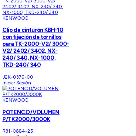
KENWOOD
Clip de cinturón KBH-10
con fijación de tornillos
para TK-2000-V2/ 3000-
V2/ 2402/ 3402, NX-
240/ 340, NX-1000,
TKD-240/ 340
J2K-0379-00
Iniciar Sesión
KENWOOD
POTENC.D/VOLUMEN
P/TK2000/3000K
R31-0684-25