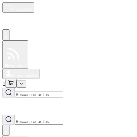
Productos
0
Especiales
Newsfeed
0
Iniciar Sesión
0
0