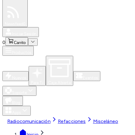
Especiales
Newsfeed
0
Iniciar Sesión
0
Carrito
Productos
Nuevos
Eventos
Para Ti
Caja Abierta
Soporte
Blog
Apps
Radiocomunicación
Refacciones
Misceláneo
Inicio