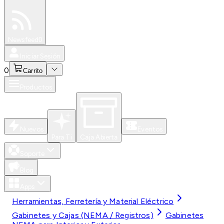
Especiales
Newsfeed
0
Iniciar Sesión
0
Carrito
Productos
Nuevos
Eventos
Para Ti
Caja Abierta
Soporte
Blog
Apps
Herramientas, Ferretería y Material Eléctrico
Gabinetes y Cajas (NEMA / Registros)
Gabinetes