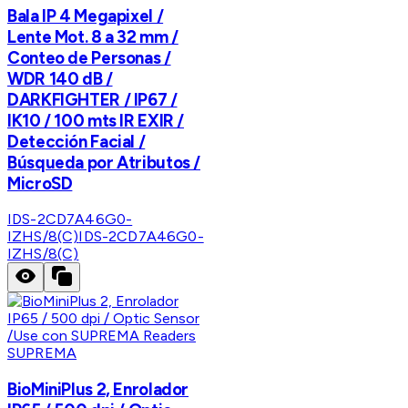
Bala IP 4 Megapixel /
Lente Mot. 8 a 32 mm /
Conteo de Personas /
WDR 140 dB /
DARKFIGHTER / IP67 /
IK10 / 100 mts IR EXIR /
Detección Facial /
Búsqueda por Atributos /
MicroSD
IDS-2CD7A46G0-
IZHS/8(C)
IDS-2CD7A46G0-
IZHS/8(C)
SUPREMA
BioMiniPlus 2, Enrolador