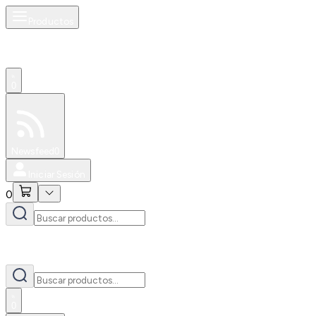
Productos
0
Especiales
Newsfeed
0
Iniciar Sesión
0
0