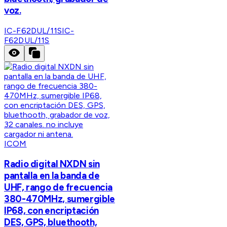
voz.
IC-F62DUL/11S
IC-
F62DUL/11S
ICOM
Radio digital NXDN sin
pantalla en la banda de
UHF, rango de frecuencia
380-470MHz, sumergible
IP68, con encriptación
DES, GPS, bluethooth,