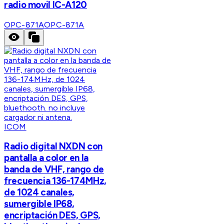
radio movil IC-A120
OPC-871A
OPC-871A
ICOM
Radio digital NXDN con
pantalla a color en la
banda de VHF, rango de
frecuencia 136-174MHz,
de 1024 canales,
sumergible IP68,
encriptación DES, GPS,