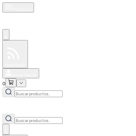
Productos
0
Especiales
Newsfeed
0
Iniciar Sesión
0
0