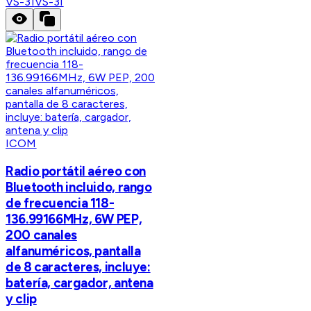
VS-3I
VS-3I
ICOM
Radio portátil aéreo con
Bluetooth incluido, rango
de frecuencia 118-
136.99166MHz, 6W PEP,
200 canales
alfanuméricos, pantalla
de 8 caracteres, incluye:
batería, cargador, antena
y clip