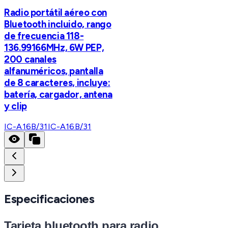
Radio portátil aéreo con
Bluetooth incluido, rango
de frecuencia 118-
136.99166MHz, 6W PEP,
200 canales
alfanuméricos, pantalla
de 8 caracteres, incluye:
batería, cargador, antena
y clip
IC-A16B/31
IC-A16B/31
Especificaciones
Tarjeta bluetooth para radio