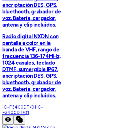
encriptación DES, GPS,
bluethooth, grabador de
voz. Batería, cargador,
antena y clip incluidos.
Radio digital NXDN con
pantalla a color en la
banda de VHF, rango de
frecuencia 136-174MHz,
1024 canales, teclado
DTMF, sumergible IP67,
encriptación DES, GPS,
bluethooth, grabador de
voz. Batería, cargador,
antena y clip incluidos.
IC-F3400DT/01
IC-
F3400DT/01