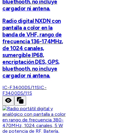
bluethooth. no incluye
cargador ni antena.
Radio digital NXDN con
pantalla a color en la
banda de VHF, rango de
frecuencia 136-174MHz,
de 1024 canales,
sumergible IP68,
encriptación DES, GPS,
bluethooth. no incluye
cargador ni antena.
IC-F3400DS/11S
IC-
F3400DS/11S