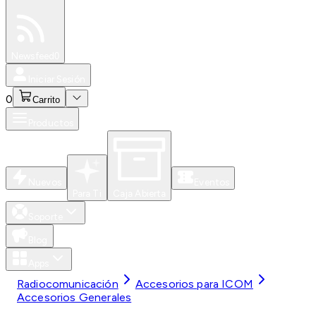
Especiales
Newsfeed
0
Iniciar Sesión
0
Carrito
Productos
Nuevos
Eventos
Para Ti
Caja Abierta
Soporte
Blog
Apps
Radiocomunicación
Accesorios para ICOM
Accesorios Generales