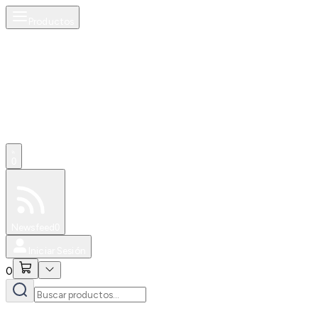
Productos
0
Especiales
Newsfeed
0
Iniciar Sesión
0