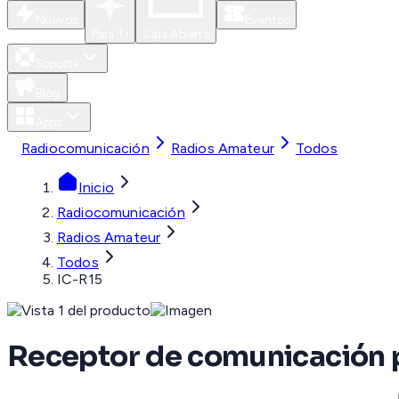
Nuevos
Eventos
Para Ti
Caja Abierta
Soporte
Blog
Apps
Radiocomunicación
Radios Amateur
Todos
Inicio
Radiocomunicación
Radios Amateur
Todos
IC-R15
Receptor de comunicación p