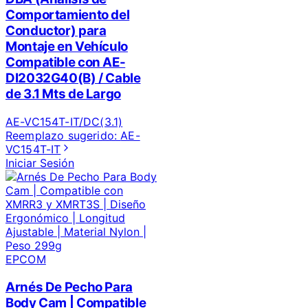
Comportamiento del
Conductor) para
Montaje en Vehículo
Compatible con AE-
DI2032G40(B) / Cable
de 3.1 Mts de Largo
AE-VC154T-IT/DC(3.1)
Reemplazo sugerido:
AE-
VC154T-IT
Iniciar Sesión
EPCOM
Arnés De Pecho Para
Body Cam | Compatible