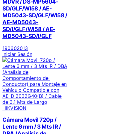
MDVR / DS-MP5604-
SD/GLF/WI58 / AE-
MD5043-SD/GLF/WI58 /
AE-MD5043-
SD/I/GLF/WI58 / AE-
MD5043-SD/I/GLF
190602013
Iniciar Sesión
HIKVISION
Cámara Movil 720p /
Lente 6 mm / 3 Mts IR /
DBA (Analisis de