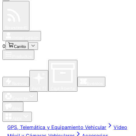
Especiales
Newsfeed
0
Iniciar Sesión
0
Carrito
Productos
Nuevos
Eventos
Para Ti
Caja Abierta
Soporte
Blog
Apps
GPS, Telemática y Equipamiento Vehicular
Video
Móvil y Cámaras Vehiculares
Accesorios