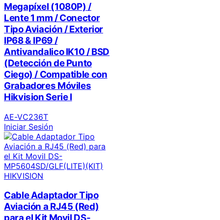
Megapíxel (1080P) /
Lente 1 mm / Conector
Tipo Aviación / Exterior
IP68 & IP69 /
Antivandalico IK10 / BSD
(Detección de Punto
Ciego) / Compatible con
Grabadores Móviles
Hikvision Serie I
AE-VC236T
Iniciar Sesión
HIKVISION
Cable Adaptador Tipo
Aviación a RJ45 (Red)
para el Kit Movil DS-