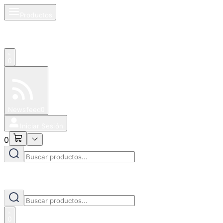
Productos
0
Especiales
Newsfeed
0
Iniciar Sesión
0
0