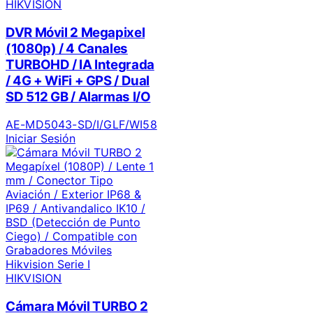
HIKVISION
DVR Móvil 2 Megapixel
(1080p) / 4 Canales
TURBOHD / IA Integrada
/ 4G + WiFi + GPS / Dual
SD 512 GB / Alarmas I/O
AE-MD5043-SD/I/GLF/WI58
Iniciar Sesión
HIKVISION
Cámara Móvil TURBO 2