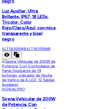
negro
Luz Auxiliar, Ultra
Brillante, IP67, 18 LEDs,
Tricolor, Color
Rojo/Claro/Azul, con mica
transparente y bisel
negro
XLT1835RWB
XLT1835RWB
SIGNALPRO
Sirena Vehicular de 200W
de Potencia, Con