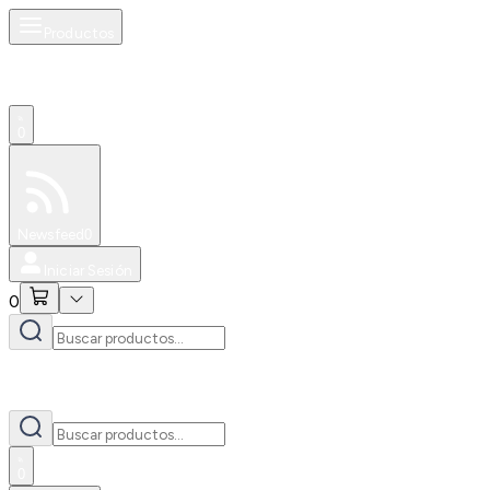
Productos
0
Especiales
Newsfeed
0
Iniciar Sesión
0
0