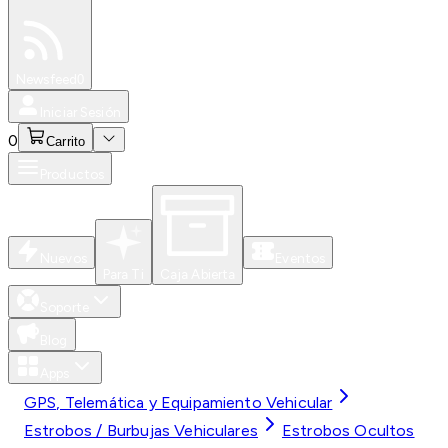
Especiales
Newsfeed
0
Iniciar Sesión
0
Carrito
Productos
Nuevos
Eventos
Para Ti
Caja Abierta
Soporte
Blog
Apps
GPS, Telemática y Equipamiento Vehicular
Estrobos / Burbujas Vehiculares
Estrobos Ocultos