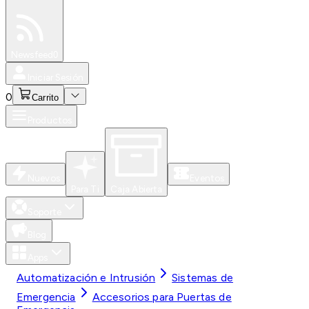
Especiales
Newsfeed
0
Iniciar Sesión
0
Carrito
Productos
Nuevos
Eventos
Para Ti
Caja Abierta
Soporte
Blog
Apps
Automatización e Intrusión
Sistemas de
Emergencia
Accesorios para Puertas de