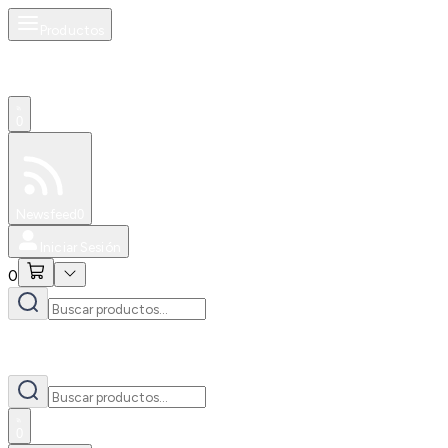
Productos
0
Especiales
Newsfeed
0
Iniciar Sesión
0
0