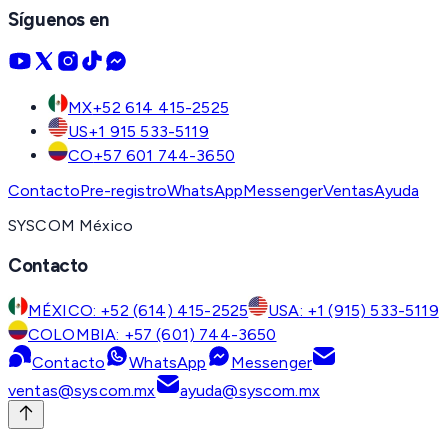
Síguenos en
MX
+52 614 415-2525
US
+1 915 533-5119
CO
+57 601 744-3650
Contacto
Pre-registro
WhatsApp
Messenger
Ventas
Ayuda
SYSCOM México
Contacto
MÉXICO: +52 (614) 415-2525
USA: +1 (915) 533-5119
COLOMBIA: +57 (601) 744-3650
Contacto
WhatsApp
Messenger
ventas@syscom.mx
ayuda@syscom.mx