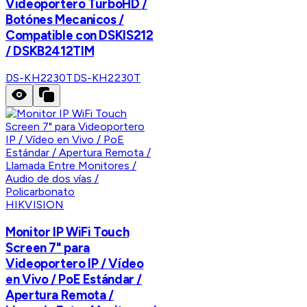
Videoportero TurboHD /
Botónes Mecanicos /
Compatible con DSKIS212
/ DSKB2412TIM
DS-KH2230T
DS-KH2230T
HIKVISION
Monitor IP WiFi Touch
Screen 7" para
Videoportero IP / Vídeo
en Vivo / PoE Estándar /
Apertura Remota /