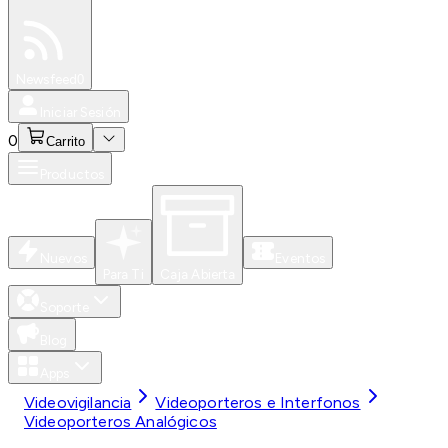
Especiales
Newsfeed
0
Iniciar Sesión
0
Carrito
Productos
Nuevos
Eventos
Para Ti
Caja Abierta
Soporte
Blog
Apps
Videovigilancia
Videoporteros e Interfonos
Videoporteros Analógicos