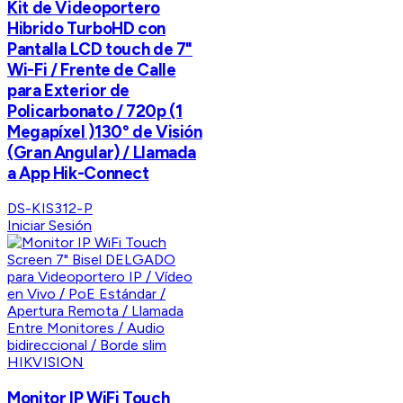
Kit de Videoportero
Hibrido TurboHD con
Pantalla LCD touch de 7"
Wi-Fi / Frente de Calle
para Exterior de
Policarbonato / 720p (1
Megapíxel )130° de Visión
(Gran Angular) / Llamada
a App Hik-Connect
DS-KIS312-P
Iniciar Sesión
HIKVISION
Monitor IP WiFi Touch