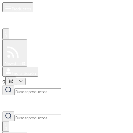
Productos
0
Especiales
Newsfeed
0
Iniciar Sesión
0
0