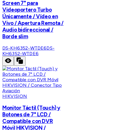
Screen 7" para
Videoportero Turbo
Únicamente / Vídeo en
Vivo / Apertura Remota /
Audio bidireccional /
Borde slim
DS-KH6352-WTDE6
DS-
KH6352-WTDE6
HIKVISION
Monitor Táctil (Touch) y
Botones de 7" LCD /
Compatible con DVR
Móvil HIKVISION /