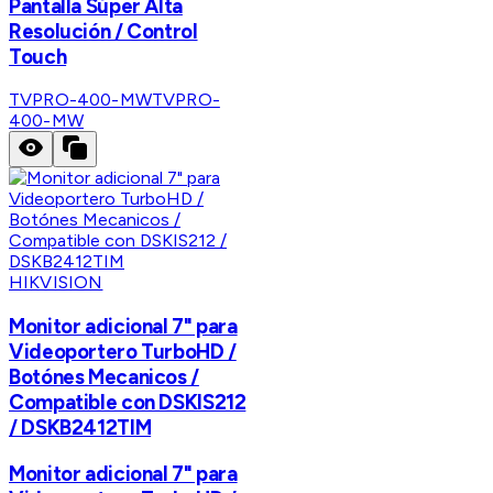
Pantalla Súper Alta
Resolución / Control
Touch
TVPRO-400-MW
TVPRO-
400-MW
HIKVISION
Monitor adicional 7" para
Videoportero TurboHD /
Botónes Mecanicos /
Compatible con DSKIS212
/ DSKB2412TIM
Monitor adicional 7" para