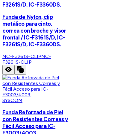
F3261S/D, IC-F3360DS.
Funda de Nylon, clip
metálico para cinto,
correa con broche y visor
frontal / IC-F3161S/D, IC-
F3261S/D, IC-F3360DS.
NC-F3261S-CLIP
NC-
F3261S-CLIP
SYSCOM
Funda Reforzada de Piel
con Resistentes Correas y
Fácil Acceso para IC-
F3003/4003.