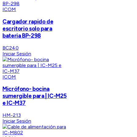
ICOM
Cargador rapido de
escritorio solo para
bateria BP-298
BC240
Iniciar Sesión
ICOM
Micrófono- bocina
sumergible para | IC-M25
e IC-M37
HM-213
Iniciar Sesión