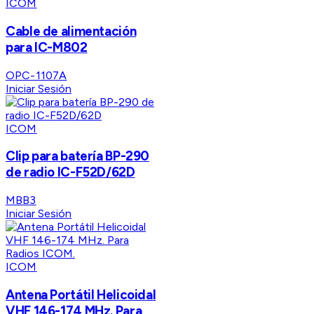
ICOM
Cable de alimentación
para IC-M802
OPC-1107A
Iniciar Sesión
ICOM
Clip para batería BP-290
de radio IC-F52D/62D
MBB3
Iniciar Sesión
ICOM
Antena Portátil Helicoidal
VHF 146-174 MHz. Para