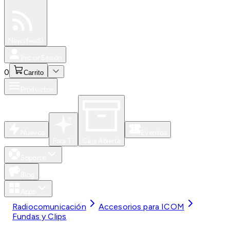
Especiales
Newsfeed
0
Iniciar Sesión
0
Carrito
Productos
Nuevos
Eventos
Para Ti
Caja Abierta
Soporte
Blog
Apps
Radiocomunicación
Accesorios para ICOM
Fundas y Clips