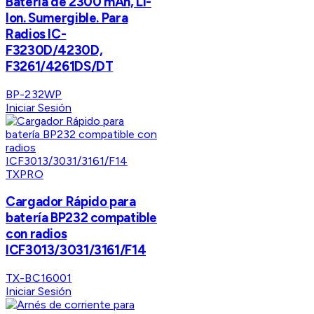
Batería de 2300 mAh, Li-
Ion. Sumergible. Para
Radios IC-
F3230D/4230D,
F3261/4261DS/DT
BP-232WP
Iniciar Sesión
TXPRO
Cargador Rápido para
batería BP232 compatible
con radios
ICF3013/3031/3161/F14
TX-BC16001
Iniciar Sesión