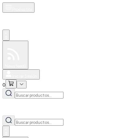
Productos
0
Especiales
Newsfeed
0
Iniciar Sesión
0
0