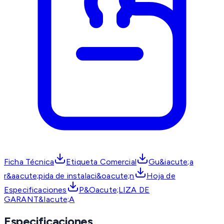
Ficha Técnica
Etiqueta Comercial
Gu&iacute;a
r&aacute;pida de instalaci&oacute;n
Hoja de
Especificaciones
P&Oacute;LIZA DE
GARANT&Iacute;A
Especificaciones