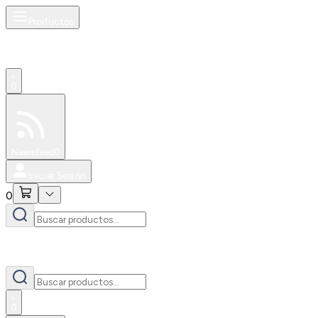
Productos
0
Especiales
Newsfeed
0
Iniciar Sesión
0
0