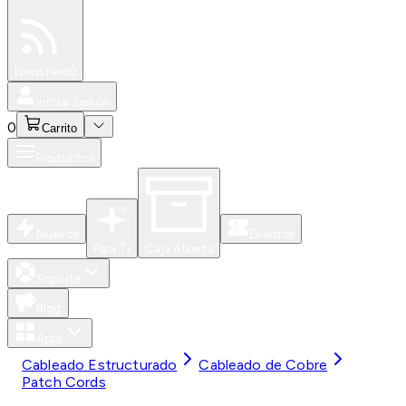
Especiales
Newsfeed
0
Iniciar Sesión
0
Carrito
Productos
Nuevos
Eventos
Para Ti
Caja Abierta
Soporte
Blog
Apps
Cableado Estructurado
Cableado de Cobre
Patch Cords