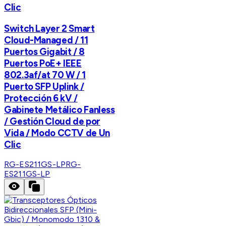
Clic
Switch Layer 2 Smart
Cloud-Managed / 11
Puertos Gigabit / 8
Puertos PoE+ IEEE
802.3af/at 70 W / 1
Puerto SFP Uplink /
Protección 6 kV /
Gabinete Metálico Fanless
/ Gestión Cloud de por
Vida / Modo CCTV de Un
Clic
RG-ES211GS-LP
RG-
ES211GS-LP