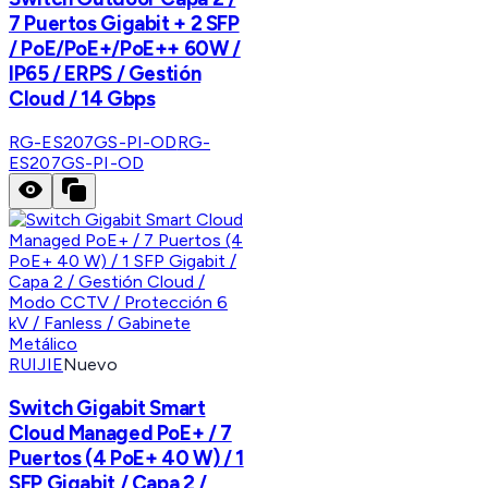
7 Puertos Gigabit + 2 SFP
/ PoE/PoE+/PoE++ 60W /
IP65 / ERPS / Gestión
Cloud / 14 Gbps
RG-ES207GS-PI-OD
RG-
ES207GS-PI-OD
RUIJIE
Nuevo
Switch Gigabit Smart
Cloud Managed PoE+ / 7
Puertos (4 PoE+ 40 W) / 1
SFP Gigabit / Capa 2 /