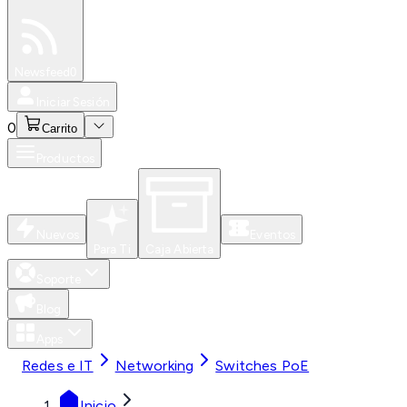
Especiales
Newsfeed
0
Iniciar Sesión
0
Carrito
Productos
Nuevos
Eventos
Para Ti
Caja Abierta
Soporte
Blog
Apps
Redes e IT
Networking
Switches PoE
Inicio