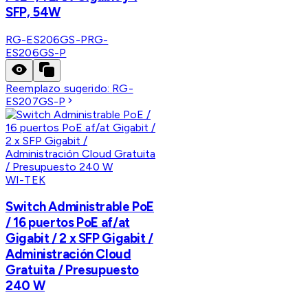
SFP, 54W
RG-ES206GS-P
RG-
ES206GS-P
Reemplazo sugerido:
RG-
ES207GS-P
WI-TEK
Switch Administrable PoE
/ 16 puertos PoE af/at
Gigabit / 2 x SFP Gigabit /
Administración Cloud
Gratuita / Presupuesto
240 W