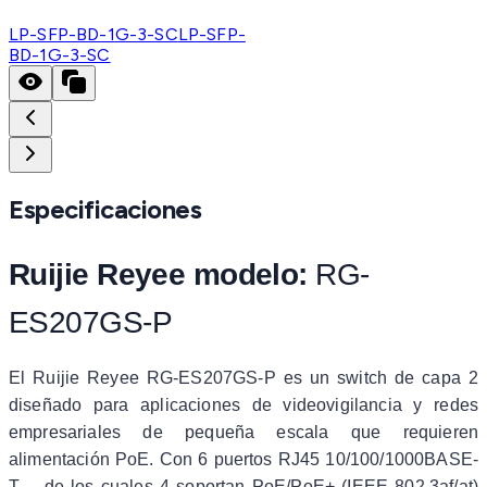
LP-SFP-BD-1G-3-SC
LP-SFP-
BD-1G-3-SC
Especificaciones
Ruijie Reyee modelo:
RG-
ES207GS-P
El Ruijie Reyee RG-ES207GS-P es un switch de capa 2
diseñado para aplicaciones de videovigilancia y redes
empresariales de pequeña escala que requieren
alimentación PoE. Con 6 puertos RJ45 10/100/1000BASE-
T —de los cuales 4 soportan PoE/PoE+ (IEEE 802.3af/at)