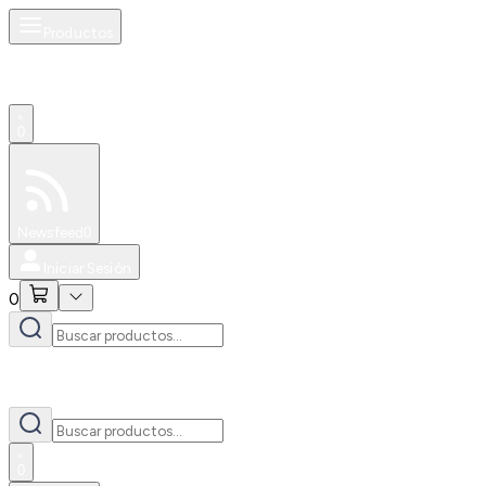
Productos
0
Especiales
Newsfeed
0
Iniciar Sesión
0
0