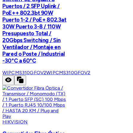
Puertos / 2 SFP Uplink /
PoE++ 802.3bt 90W
Puerto 1-2 / PoE+ 802.3at
30W Puerto 3-8 / 110W
Presupuesto Total /
20Gbps Switching / Sin
Ventilador / Montaje en
Pared o Poste / Industrial
-30°C a 60°C
WIPCMS310GFOV2
WIPCMS310GFOV2
HIKVISION