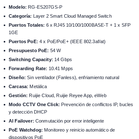
Modelo:
RG-ES207GS-P
Categoría:
Layer 2 Smart Cloud Managed Switch
Puertos Totales:
6 x RJ45 10/100/1000BASE-T + 1 x SFP
1GE
Puertos PoE:
4 x PoE/PoE+ (IEEE 802.3af/at)
Presupuesto PoE:
54 W
Switching Capacity:
14 Gbps
Forwarding Rate:
10.41 Mpps
Diseño:
Sin ventilador (Fanless), enfriamiento natural
Carcasa:
Metálica
Gestión:
Ruijie Cloud, Ruijie Reyee App, eWeb
Modo CCTV One Click:
Prevención de conflictos IP, bucles
y detección DHCP
AI Failover:
Conmutación por error inteligente
PoE Watchdog:
Monitoreo y reinicio automático de
dispositivos PoE