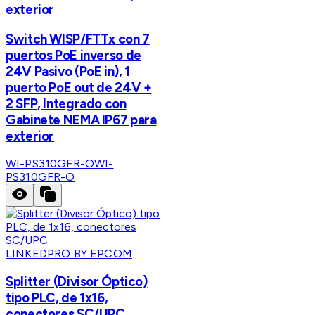
exterior
Switch WISP/FTTx con 7
puertos PoE inverso de
24V Pasivo (PoE in), 1
puerto PoE out de 24V +
2 SFP, Integrado con
Gabinete NEMA IP67 para
exterior
WI-PS310GFR-O
WI-
PS310GFR-O
LINKEDPRO BY EPCOM
Splitter (Divisor Óptico)
tipo PLC, de 1x16,
conectores SC/UPC