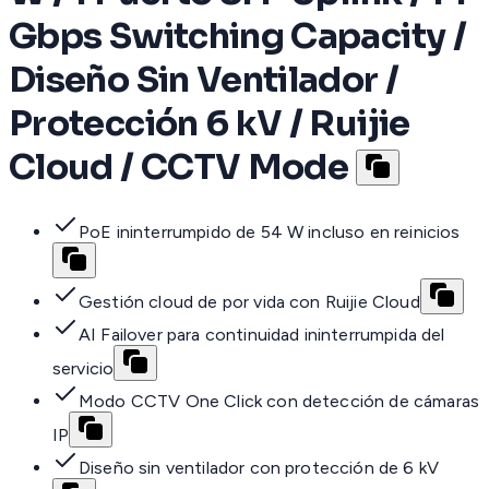
Gbps Switching Capacity /
Diseño Sin Ventilador /
Protección 6 kV / Ruijie
Cloud / CCTV Mode
PoE ininterrumpido de 54 W incluso en reinicios
Gestión cloud de por vida con Ruijie Cloud
AI Failover para continuidad ininterrumpida del
servicio
Modo CCTV One Click con detección de cámaras
IP
Diseño sin ventilador con protección de 6 kV