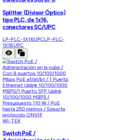
Splitter (Divisor Óptico)
tipo PLC, de 1x16,
conectores SC/UPC
LP-PLC-1X16UPC
LP-PLC-
1X16UPC
WI-TEK
Switch PoE /